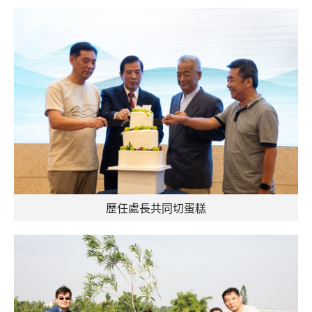
歷任處長共同切蛋糕