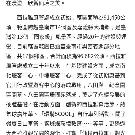
在漫遊，欣賞仙境之美。
西拉雅風管處成立初始，轄區面積為91,450公
頃，範圍跨越臺南市14個區及嘉義縣大埔鄉，是臺
灣第13個「國家級」風景區。經過20年的建設與運
營，目前轄區範圍已涵蓋臺南市與嘉義縣部分地
區，共17個鄉區，合計面積為96,682公頃。西拉雅
風管處成立二十年以來，在基礎建設方面，成立南
化遊客中心、中埔遊客中心，完成了從初期奠基到
官田行政暨遊客中心的落成啟用，八田與一紀念園
區開幕、八田園區珊瑚苑落成，奠定了永續發展的
硬體基礎。在活動方面，創新的西拉雅森活節、熱
氣球嘉年華、「環騎5COOL」自行車列活動、關子
嶺夏日山車祭、紫斑蝶環境教育……等等，更透過
大西拉雅觀光圈的深化、打響「仙境西拉雅」觀光