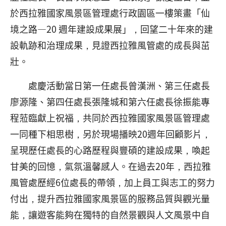
於西拉雅國家風景區管理處行政園區一樓策畫「仙
境之路—20 週年建設成果展」，回望二十年來的建
設軌跡和治理成果，見證西拉雅風管處的成長與茁
壯。
處慶活動當日第一任處長曾漢洲、第三任處長
廖源隆、第四任處長張隆城和第六任處長徐振能專
程蒞臨獻上祝福，共同於西拉雅國家風景區管理處
一同種下相思樹，另於現場播映20週年回顧影片，
呈現歷任處長的心路歷程與豐碩的建設成果，喚起
甘美的回憶，氣氛溫馨感人。在過去20年，西拉雅
風管處歷經6位處長的帶領，加上員工與志工的努力
付出，提升西拉雅國家風景區的服務品質與觀光量
能，讓遊客能夠在獨特的自然景觀與人文風景中自