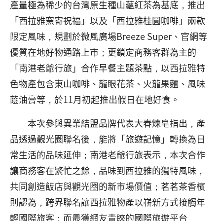
產量極為稀少的台灣原生種山蘊紅茶為基底，推出
「西拉雅窯寄祝福」以及「西拉雅桂圓咖啡」兩款
限定風味，規劃於微風廣場Breeze Super、官網等
優質在地好物通路上市；更鎖定商務客群為主的
「南港老爺行旅」合作早餐主題茶點，以西拉雅特
色物產包含東山咖啡、龍眼花茶、火龍果麵、風味
蔭油膏等，於11月初起推出假日在地好食。
本次參與異業結盟品牌代表大春煉皂指出，產
品透過觀光圈聯名後，能將「旅遊記憶」轉換為日
常生活的品味延伸；南港老爺行旅表示，本次合作
讓商務客在繁忙之餘，品味到西拉雅的獨特風味，
共同創造飯店與觀光圈的新市場價值；茗茗茶香檳
則認為，跨界聯名讓西拉雅物產以嶄新方式接觸年
輕國際旅客；而最獲網友青睞的國際旅遊平台