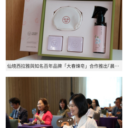
仙境西拉雅與知名百年品牌「大春煉皂」合作推出｢晨霧蘭露聯名禮盒」