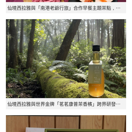
仙境西拉雅與「南港老爺行旅」合作早餐主題茶點，呈現西拉雅風味
仙境西拉雅與世界金牌「茗茗康普茶香檳」跨界研發東山柴燒龍眼風味新潮飲品