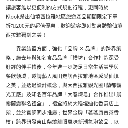
讓旅客能以更便利的方式規劃行程，更同時於
Klook祭出仙境西拉雅地區旅遊產品期間限定下單
折扣200元的超值優惠，歡迎遊客即刻動身體驗仙境
西拉雅獨到之美！
異業結盟方面，強化「品牌 × 品牌」的跨界策
略，繼去年與知名食品品牌「禮坊」合作打造深受
好評的伴手禮後，今年進一步跨足日常生活美學與
餐飲領域，邀請藝人風田走訪西拉雅地區感受仙境
之美，並透過設計概念，與大西拉雅觀光圈｢蘭都觀
光工廠」及知名百年品牌「大春煉皂」合作推出｢晨
霧蘭露聯名禮盒」，禮盒將於大稻埕迪化香氛店上
架，並於官網同步推廣；世界金牌「茗茗康普茶香
檳」跨界研發東山柴燒龍眼風味新潮氣泡飲品，以