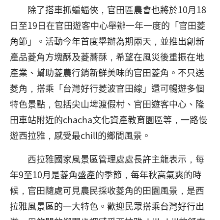
除了搭車抓蝙蝠俠，官田區農會也將於10月18
日至19日在官田遊客中心舉辦一年一度的「官田菱
角節」。活動今年首度舉辦為期兩天，並推出創新
產品菱角方塊酥及菱蕎酥，希望在風災後重振在地
產業、幫助菱農行銷新鮮美味的官田菱角。不只送
菱角，搭乘「台灣好行菱波官田線」還可暢遊多個
特色景點，包括尖山埤渡假村、官田遊客中心、隆
田車站附近的chacha文化資產教育園區等，一路慢
遊西拉雅，感受最chill的鄉間風景。
西拉雅國家風景區管理處處長許主龍表示，每
年9至10月是菱角盛產的季節，每年秋高氣爽的時
候，官田隨處可見農民採收菱角的田園風景，是西
拉雅風景區的一大特色。歡迎民眾搭乘台灣好行出