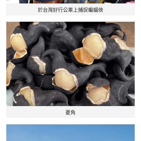
於台灣好行公車上捕捉蝙蝠俠
菱角