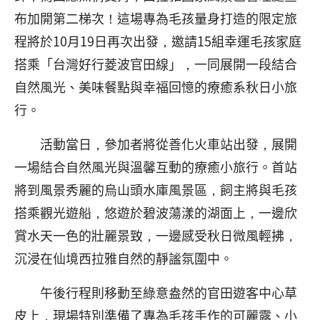
布加開第二梯次！這場專為毛孩量身打造的限定旅
程將於10月19日再次出發，邀請15組幸運毛孩家庭
搭乘「台灣好行菱波官田線」，一同展開一段結合
自然風光、美味餐點與幸福回憶的療癒系秋日小旅
行。
活動當日，參加者將從善化火車站出發，展開
一場結合自然風光與溫馨互動的療癒小旅行。首站
將到風景秀麗的烏山頭水庫風景區，飼主將與毛孩
搭乘觀光遊船，悠遊於碧波蕩漾的湖面上，一邊欣
賞水天一色的壯麗景致，一邊感受秋日微風輕拂，
沉浸在仙境西拉雅自然的靜謐氛圍中。
午後行程則移動至綠意盎然的官田遊客中心草
皮上，現場特別準備了專為毛孩手作的可麗露、小