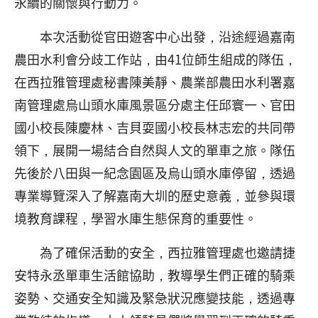
永續的關懷與行動力。
本次活動從官田遊客中心出發，沿途經過嘉南
農田水利會分歧工作站，由41位師生組成的隊伍，
在西拉雅管理處秘書陳美靜、農業部農田水利署嘉
南管理處烏山頭水庫風景區分處主任邱寰一、官田
國小校長陳慶林、吉貝耍國小校長林志宏的共同帶
領下，展開一場結合自然與人文的單車之旅。隊伍
先後於八田與一紀念園區及烏山頭水庫停留，透過
專業導覽深入了解嘉南大圳的歷史意義，並參與環
境教育課程，學習水庫生態保育的重要性。
為了確保活動的安全，西拉雅管理處也邀請捷
安特永丞單車生活館協助，教導學生們正確的騎乘
姿勢、交通安全知識及緊急狀況應變技能，透過專