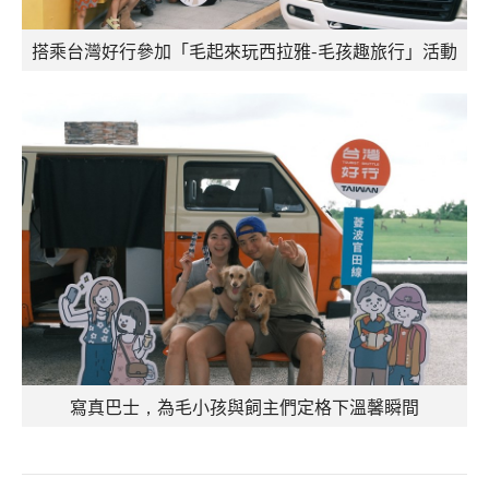
搭乘台灣好行參加「毛起來玩西拉雅-毛孩趣旅行」活動
寫真巴士，為毛小孩與飼主們定格下溫馨瞬間