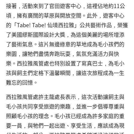
接著，活動來到了官田遊客中心，這裡佔地約11公
頃，擁有廣闊的草原與開放空間。此外，遊客中心
的「Tabe! Tabe! 仙境西拉雅」公共藝術作品，榮獲
了美國繆斯國際設計大獎，為這個美麗的場所增添
了藝術氣息。這片無邊綠意的草地成為毛小孩們的
樂園，讓牠們盡情奔跑玩耍，氣氛充滿活力與快
樂。西拉雅風管處也特別設置了寫真巴士，為毛小
孩與飼主們定格下溫馨瞬間，讓這次旅程成為一生
難忘的回憶。
西拉雅風管處許主龍處長表示，這次活動讓飼主與
毛小孩共同享受旅遊的樂趣，並進一步倡導尊重與
照顧毛小孩的理念。毛小孩已經成為許多家庭的重
要一員，與牠們一起出遊、享受生活，應該成為現