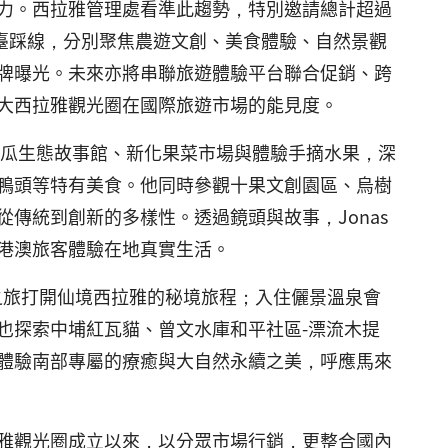
力。西拉雅管理處看準此趨勢，特別邀請總計超過
」來臺踩線，分別聚焦農遊文創、美食體驗、自然景觀
牌曝光。未來亦將串聯旅遊體驗平台聯合促銷、跨
大西拉雅觀光圈在國際旅遊市場的能見度。
園地瓜生態故事館、新化果菜市場與體驗手摘水果，深
鴨頭等特有美食。他同時參觀十果文創園區、烏樹
傳統到創新的多樣性。透過鏡頭與故事，Jonas
港澳旅客體驗在地真實生活。
蜜之旅打開仙境西拉雅的秘境旅程；入住儷景溫泉會
也探索中埔紅瓦貓、曾文水庫和平社區-漂流木提
體驗南部專屬的療癒與大自然永續之美，呼應馬來
雅觀光圈成立以來，以分眾市場行銷，更整合國內