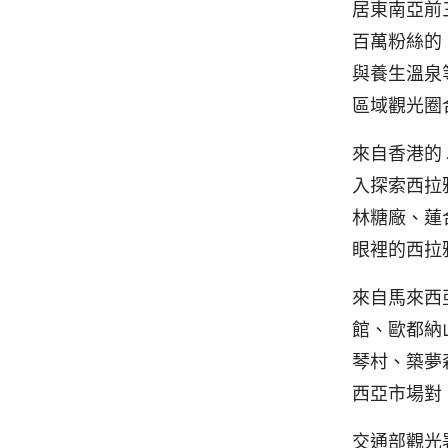
居東南亞前
百萬粉絲的
與養生溫泉
區域觀光圈
來自香港的
入探索西拉
林糖廠、蓮
眼裡的西拉
來自馬來西
館、歐都納
琴村、築夢
西亞市場對
交通部觀光