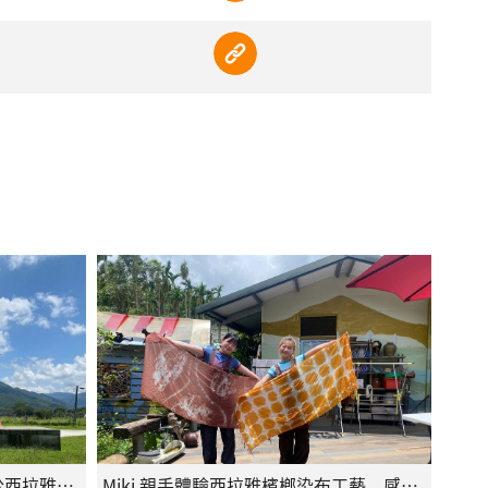
Miki 漫步曾文水庫秘境，沉浸於西拉雅湖光山色間，大自然療癒與放鬆的氛圍
Miki 親手體驗西拉雅檳榔染布工藝，感受天然植物色彩帶來的永續魅力