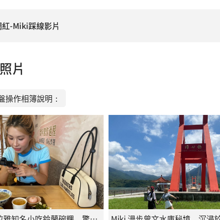
紅-Miki踩線影片
照片
盤操作相簿說明：
Miki 品嚐西拉雅知名小吃鈴蘭碗粿，驚喜於樸實滋味與臺式風味