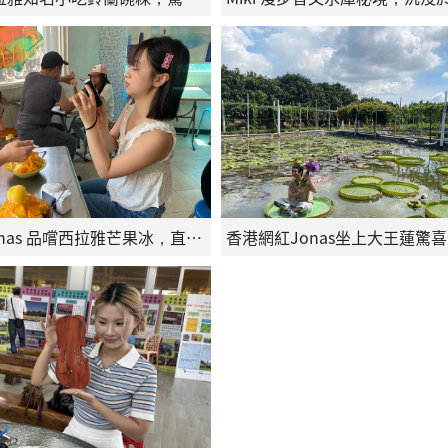
香港網紅 Jonas 品嚐西拉雅芒果冰，直呼清涼消暑，感受南臺灣熱情美食魅力