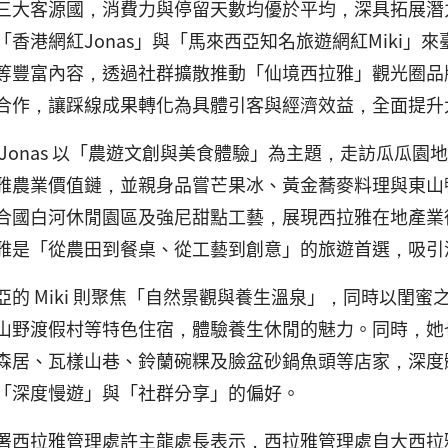
三大客源國，消費力與停留天數均優於平均，深具拓展潛
「香港網紅Jonas」與「馬來西亞知名旅遊網紅Miki
等豐富內容，透過社群擴散推動「仙境西拉雅」觀光圈品
合作，讓踩線成果轉化為具體引客與經濟效益，全面提升
 Jonas 以「農遊文創與美食體驗」為主題，走訪瓜瓜
雅農業價值鏈，並親身品嘗芒果冰、黃金蕎麥料理與東山
合國白河休閒園區及強尼甜點工藝，展現西拉雅在地產業從
雅是「從農田到餐桌、從工藝到創意」的旅遊首選，吸引
亞的 Miki 則聚焦「自然景觀與養生溫泉」，同時以閨
山野渡假村等特色住宿，體驗養生休閒的魅力。同時，她
森居、瓦樣山巷、鈴蘭碗粿及臉盆砂鍋魚頭等店家，深度
「深度慢遊」與「社群分享」的偏好。
署西拉雅管理處許主龍處長表示，西拉雅管理處自大西拉