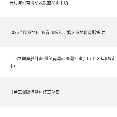
日月潭公有碼頭及設施禁止事項
2026全民濕地日-歡慶10週年，擴大濕地保育影響 力
北回之巔旗艦計畫-微笑南灣in 臺灣計畫(115-118 年)(核定
本)
《勞工保險條例》修正草案