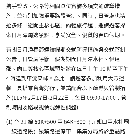
攜手警政、公路等相關單位實施多項交通疏導措
施，並特別加強重要路段管制。同時，日管處也精
選多條「避開主核心區」的輕旅行程，邀請遊客探
索日月潭周邊景點，享受安全、優質的春節假期。
有關日月潭春節連續假期交通疏導措施與交通管制
公告，日管處呼籲，假期期間日月潭水社、伊達
邵、向山等核心區域預計將在每日上午 10 時至下午
4 時達到車流高峰。為此，請遊客多加利用大眾運
輸工具搭乘台灣好行，並請配合以下疏導與管制措
施(115年2月17日-2月22日，每日 09:00-17:00，管
制時間及路段視情況彈性調整)：
(1) 台 21 線 60K+500 至 64K+300（九龍口至水社壩
二線道路段）嚴禁路邊停車，集集分局將於重點路