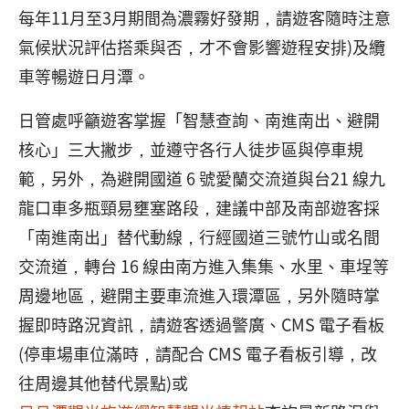
每年11月至3月期間為濃霧好發期，請遊客隨時注意
氣候狀況評估搭乘與否，才不會影響遊程安排)及纜
車等暢遊日月潭。
日管處呼籲遊客掌握「智慧查詢、南進南出、避開
核心」三大撇步，並遵守各行人徒步區與停車規
範，另外，為避開國道 6 號愛蘭交流道與台21 線九
龍口車多瓶頸易壅塞路段，建議中部及南部遊客採
「南進南出」替代動線，行經國道三號竹山或名間
交流道，轉台 16 線由南方進入集集、水里、車埕等
周邊地區，避開主要車流進入環潭區，另外隨時掌
握即時路況資訊，請遊客透過警廣、CMS 電子看板
(停車場車位滿時，請配合 CMS 電子看板引導，改
往周邊其他替代景點)或