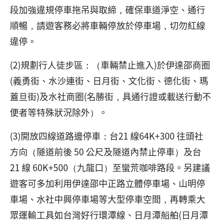
段加強違規停車拖吊與取締，確保車道淨空、通行
順暢，請遊客務必將車輛停放於停車場，切勿紅線
違停。
(2)規劃行人徒步區：（車輛禁止進入)於伊達邵商圈
(義勇街、水沙連街、日月街、文化街、德化街、瑪
蓋旦街)及水社商圈(名勝街，具通行證或載送行動不
便者等特殊狀況除外）。
(3)開放四線道路邊停車：台21 線64K+300 往頭社
方向（隧道前後 50 公尺及隧道內禁止停車）及台
21 線 60K+500（九龍口）至蠻荒咖啡路段。另建議
遊客可多加利用伊達邵中正路立體停車場、山明停
車場、水社中興停車場等大型停車空間，再轉乘大
眾運輸工具如台灣好行環潭線、日月潭船舶(日月潭