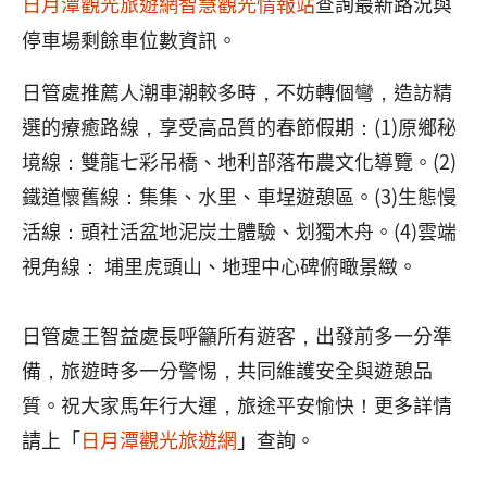
日月潭觀光旅遊網智慧觀光情報站
查詢最新路況與
停車場剩餘車位數資訊。
日管處推薦人潮車潮較多時，不妨轉個彎，造訪精
選的療癒路線，享受高品質的春節假期：(1)原鄉秘
境線：雙龍七彩吊橋、地利部落布農文化導覽。(2)
鐵道懷舊線：集集、水里、車埕遊憩區。(3)生態慢
活線：頭社活盆地泥炭土體驗、划獨木舟。(4)雲端
視角線： 埔里虎頭山、地理中心碑俯瞰景緻。
日管處王智益處長呼籲所有遊客，出發前多一分準
備，旅遊時多一分警惕，共同維護安全與遊憩品
質。祝大家馬年行大運，旅途平安愉快！更多詳情
請上「
日月潭觀光旅遊網
」查詢。