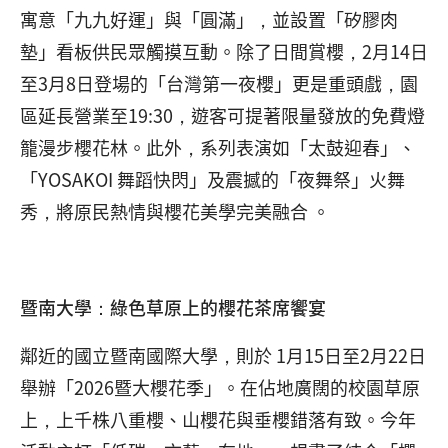
寓意「九九好運」與「圓滿」，並設置「矽膠肉
墊」看板供民眾觸摸互動。除了日間賞櫻，2月14日
至3月8日登場的「台灣第一夜櫻」更是重頭戲，園
區延長營業至19:30，遊客可提著限量發放的免費燈
籠漫步櫻花林。此外，系列表演如「太鼓迎春」、
「YOSAKOI 舞蹈快閃」及震撼的「夜舞祭」火舞
秀，將原民熱情與櫻花美學完美融合 。
暨南大學：綠色草原上的櫻花茶席饗宴
鄰近的國立暨南國際大學，則於 1月15日至2月22日
舉辦「2026暨大櫻花季」。在佔地廣闊的校園草原
上，上千株八重櫻、山櫻花與垂櫻錯落有致。今年