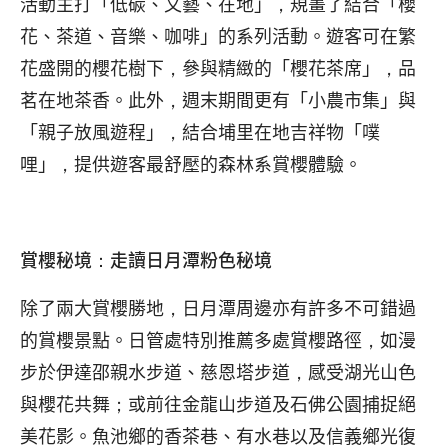
活動主打「低碳、文藝、在地」，規畫了結合「櫻
花、茶道、音樂、咖啡」的系列活動。遊客可在繁
花盛開的櫻花樹下，參與精緻的「櫻花茶席」，品
茗在地茶香。此外，週末期間更有「小農市集」與
「親子放風遊程」，結合埔里在地吉祥物「噗
哩」，提供遊客最舒壓的森林系賞櫻體驗。
賞櫻秘境：走讀日月潭粉色秘境
除了兩大賞櫻勝地，日月潭周邊亦有許多不可錯過
的賞櫻景點。日管處特別推薦多處賞櫻路徑，如漫
步於伊達邵親水步道、慈恩塔步道，感受湖光山色
與櫻花共舞；或前往金龍山步道及石佛公園捕捉絕
美花影。魚池鄉的香茶巷、有水巷以及信義鄉光復