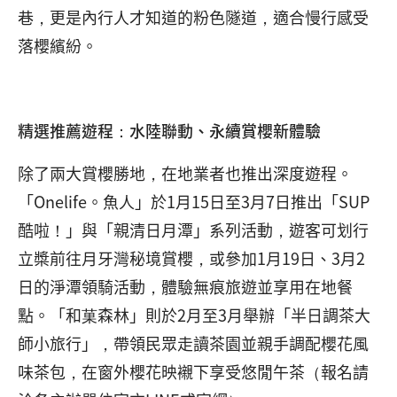
巷，更是內行人才知道的粉色隧道，適合慢行感受
落櫻繽紛。
精選推薦遊程：水陸聯動、永續賞櫻新體驗
除了兩大賞櫻勝地，在地業者也推出深度遊程。
「Onelife。魚人」於1月15日至3月7日推出「SUP
酷啦！」與「親清日月潭」系列活動，遊客可划行
立槳前往月牙灣秘境賞櫻，或參加1月19日、3月2
日的淨潭領騎活動，體驗無痕旅遊並享用在地餐
點。「和菓森林」則於2月至3月舉辦「半日調茶大
師小旅行」，帶領民眾走讀茶園並親手調配櫻花風
味茶包，在窗外櫻花映襯下享受悠閒午茶（報名請