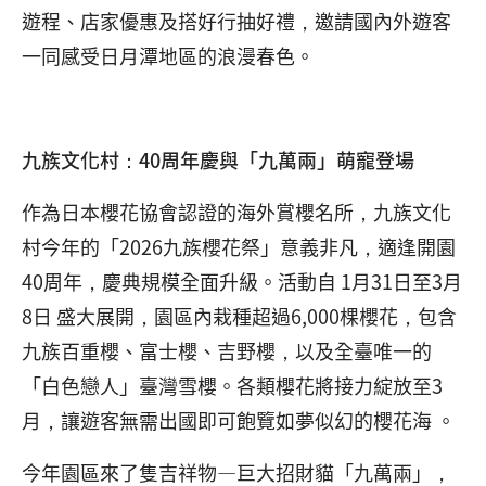
遊程、店家優惠及搭好行抽好禮，邀請國內外遊客
一同感受日月潭地區的浪漫春色。
九族文化村：40周年慶與「九萬兩」萌寵登場
作為日本櫻花協會認證的海外賞櫻名所，九族文化
村今年的「2026九族櫻花祭」意義非凡，適逢開園
40周年，慶典規模全面升級。活動自 1月31日至3月
8日 盛大展開，園區內栽種超過6,000棵櫻花，包含
九族百重櫻、富士櫻、吉野櫻，以及全臺唯一的
「白色戀人」臺灣雪櫻。各類櫻花將接力綻放至3
月，讓遊客無需出國即可飽覽如夢似幻的櫻花海 。
今年園區來了隻吉祥物—巨大招財貓「九萬兩」，