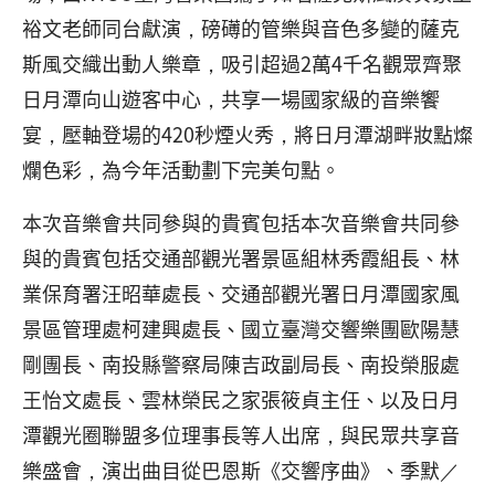
裕文老師同台獻演，磅礡的管樂與音色多變的薩克
斯風交織出動人樂章，吸引超過2萬4千名觀眾齊聚
日月潭向山遊客中心，共享一場國家級的音樂饗
宴，壓軸登場的420秒煙火秀，將日月潭湖畔妝點燦
爛色彩，為今年活動劃下完美句點。
本次音樂會共同參與的貴賓包括本次音樂會共同參
與的貴賓包括交通部觀光署景區組林秀霞組長、林
業保育署汪昭華處長、交通部觀光署日月潭國家風
景區管理處柯建興處長、國立臺灣交響樂團歐陽慧
剛團長、南投縣警察局陳吉政副局長、南投榮服處
王怡文處長、雲林榮民之家張筱貞主任、以及日月
潭觀光圈聯盟多位理事長等人出席，與民眾共享音
樂盛會，演出曲目從巴恩斯《交響序曲》、季默／