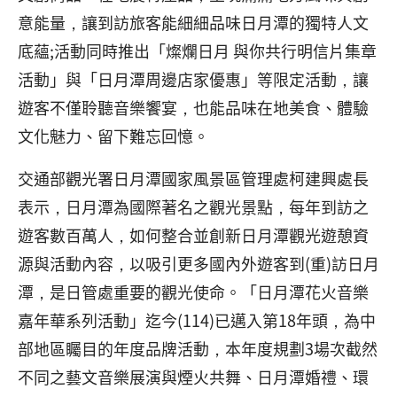
意能量，讓到訪旅客能細細品味日月潭的獨特人文
底蘊;活動同時推出「燦爛日月 與你共行明信片集章
活動」與「日月潭周邊店家優惠」等限定活動，讓
遊客不僅聆聽音樂饗宴，也能品味在地美食、體驗
文化魅力、留下難忘回憶。
交通部觀光署日月潭國家風景區管理處柯建興處長
表示，日月潭為國際著名之觀光景點，每年到訪之
遊客數百萬人，如何整合並創新日月潭觀光遊憩資
源與活動內容，以吸引更多國內外遊客到(重)訪日月
潭，是日管處重要的觀光使命。「日月潭花火音樂
嘉年華系列活動」迄今(114)已邁入第18年頭，為中
部地區矚目的年度品牌活動，本年度規劃3場次截然
不同之藝文音樂展演與煙火共舞、日月潭婚禮、環