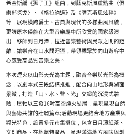
希金斯編《獅子王》組曲，到薩克斯風重點曲〈俱
樂部探戈〉、《格拉納達》及《薩克斯風炫粹》
等，展現橫跨爵士、古典與現代的多樣曲風風貌，
更讓原本僅能在大型音樂廳中所欣賞的國家級演
出，移師到日月潭，拉近音樂藝術與民眾之間的距
離，讓樂音在山水間迴盪，帶領觀眾於向山遊客中
心感受高品質音樂之美。
本次煙火以山影天光為主題，融合音樂與光影為概
念，以劇本式三段結構推進，配合向山地形與湖面
景緻，打造「山、水、聲、光」交織的沉浸式體
驗，壓軸以三發16吋高空煙火結尾，呈現呈現自然
與藝術共譜的壯麗篇章;活動現場更結合地方產業與
觀光特色，設置多元市集攤位，包含日月潭紅茶、
文創商品、在地農特產品，呈現滿滿地方風味與創