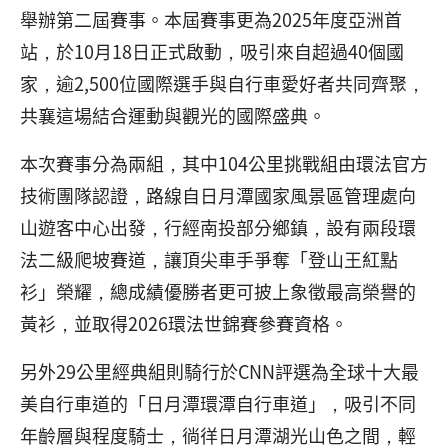
舉辦第二屆賽事。本屆賽事更為2025年度亞洲首
站，於10月18日正式啟動，吸引來自超過40個國
家，逾2,500位國際選手與自行車愛好者共同齊聚，
共襄這場結合運動與觀光的國際盛典。
本次賽事分為兩組，其中104公里挑戰組由環法官方
技術團隊認證，路線自日月潭國家風景區管理處向
山遊客中心出發，行經南投部分鄉鎮，設有兩段環
法二級爬坡賽道，讓頂尖車手爭奪「登山王紅點
衫」榮耀，總成績優勝者更可披上象徵最高榮譽的
黃衫，並取得2026環法世錦賽參賽資格。
另外29公里經典組則騎行於CNN評選為全球十大最
美自行車道的「日月潭環潭自行車道」，吸引不同
年齡層與程度騎士，徜徉日月潭湖光山色之間，輕