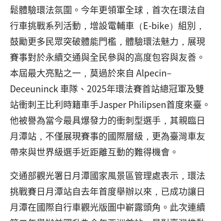
鬆體驗環法氛圍。今年更領軍全球，首次在環法自
行車挑戰系列活動，增設電輔車（E-bike）組別，
鼓勵更多民眾突破體能門檻，體驗環法魅力，展現
賽事對於永續交通與全民參與的高度包容與友善。
本屆最大亮點之一，莫過於來自 Alpecin–
Deceuninck 車隊、2025年環法賽首站總冠軍及雙
站衝刺王比利時籍車手Jasper Philipsen首度來臺。
他被譽為當今最具爆發力的衝刺型選手，其親臨日
月潭站，不僅展現賽事的國際層級，更為臺灣車友
帶來與世界級選手近距離互動的難得機會。
交通部觀光署日月潭國家風景區管理處表示，環法
挑戰賽日月潭站自去年首度舉辦以來，已成功讓日
月潭在國際自行車觀光版圖中嶄露頭角。此次連續