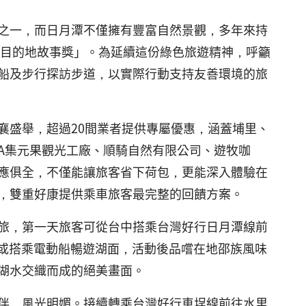
之一，而日月潭不僅擁有豐富自然景觀，多年來持
「綠色目的地故事獎」。為延續這份綠色旅遊精神，呼籲
船及步行探訪步道，以實際行動支持友善環境的旅
襄盛舉，超過20間業者提供專屬優惠，涵蓋埔里、
ANA集元果觀光工廠、順騎自然有限公司、遊牧咖
應俱全，不僅能讓旅客省下荷包，更能深入體驗在
，雙重好康提供乘車旅客最完整的回饋方案。
旅，第一天旅客可從台中搭乘台灣好行日月潭線前
舟或搭乘電動船暢遊湖面，活動後品嚐在地邵族風味
湖水交織而成的絕美畫面。
伴，風光明媚。接續轉乘台灣好行車埕線前往水里