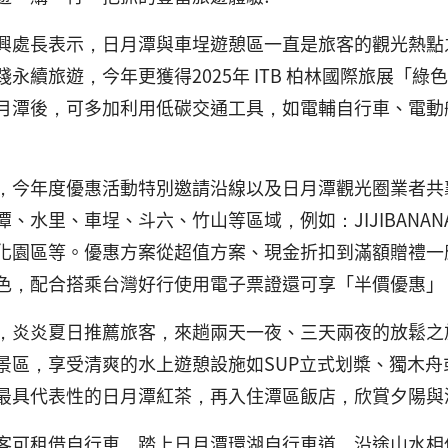
興處長表示，日月潭與車埕遊憩區一直是旅客的觀光熱點
踐永續旅遊，今年更獲得2025年 ITB 柏林國際旅展
月潭後，可多加利用低碳交通工具，如電輔自行車、電動
，今年度優惠活動特別邀請沿線以及日月潭觀光圈業者共
潭、水里、車埕、斗六、竹山等區域，例如：JIJIBAN
化園區等。優惠方案從超值方案、現金折扣到滿額贈禮一
色，配合搭乘台灣好行使用電子票證還可享「半價優惠」
，炎炎夏日推薦旅客，來趟兩天一夜、三天兩夜的放鬆之
景區，享受清爽的水上遊憩設施如SUP立式划槳、獨木
最具代表性的日月潭紅茶，再入住潭區飯店，欣賞夕陽與
客可租借自行車，踏上日月潭環湖自行車道，沿途山水相