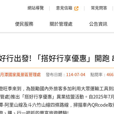
網站導覽
意見信箱
常見問答
便民服務
關於管理處
公告資訊
好行出發! 「搭好行享優惠」開跑
月潭國家風景區管理處
發布日期：
114-07-04
點閱率：
466
遊旺季來到，為鼓勵國內外旅客多加利用大眾運輸工具到
日管處)推出「搭好行享優惠」異業結盟活動。自2025年7
潭-阿里山線及斗六竹山線四條路線，掃描車內QRcode
遊、購、行一把抓的豐富旅遊體驗!