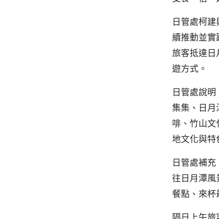
日管處柯建
續推動並實
旅客抵達日
遊方式。
日管處說明
集集、日月
啡、竹山文
地文化與特
日管處補充
往日月潭風
餐點、來杯
隔日上午旅