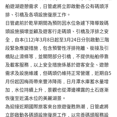
舶遊湖遊憩需求，日管處將立即啟動各公有碼頭浮
排、引橋及各項設施復原工作。
日管處前於乾旱期間為預防因水位急遽下降導致碼
頭設施損壞並顧及遊客行走碼頭、引橋及浮排之安
全，自本(112)年3月8日起至3月24日分別啟動三階
段緊急應變措施，包含預警性浮排拖離、銜接及引
橋貼止滑條等，並關閉部分引橋，不提供船舶停靠
及載客服務，以上安全措施係基於遊客安全、遊憩
需求及設施維護，但碼頭仍維持正常營運，近期自5
月份起因梅雨帶來豐沛降雨，日月潭水庫蓄水量增
加，水位持續上升，景觀也從潭邊裸露的土石逐漸
恢復至近滿水位的美麗湖景。
為迎接近期國際旅客來台旅遊復甦熱潮，日管處將
立即啟動各碼頭設施復原工作，以完善碼頭服務設