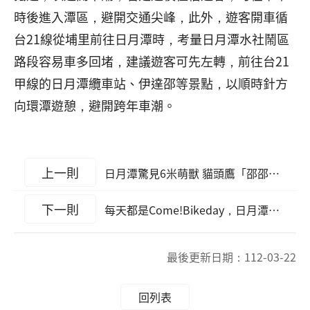
時後進入潭區，避開交通尖峰，此外，遊客開車循
台21線從埔里前往日月潭時，考量日月潭水社鬧區
路段容易車多回堵，建議遊客可先左轉，前往台21
甲線的日月潭纜車站、伊達邵等景點，以順時針方
向環潭遊憩，避開跨年車潮。
上一則
日月潭驚見6米萌獸 貓頭鷹「邵邵」陪跨年
下一則
每天都是Come!Bikeday，日月潭自行車嘉年華主題日精彩呈現
最後更新日期：
112-03-22
回列表