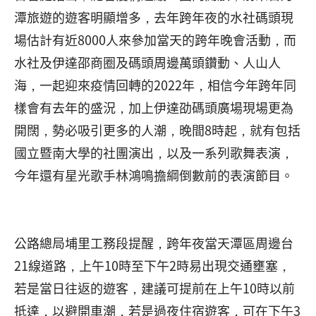
潭旅遊的遊客明顯增多，去年跨年夜的水社碼頭現
場估計有近8000人來參加當天的跨年晚會活動，而
水社及伊達邵商圈及碼頭周邊萬頭鑽動、人山人
海，一起迎來疫情回轉的2022年，相信今年跨年同
樣會有去年的盛況，加上伊達劭碼頭廣場現場更為
開闊，勢必吸引更多的人潮，晚間8時起，就有包括
國立暨南大學的社團演出，以及一系列歌舞表演，
今年還有星光歌手林鴻鳴擔綱倒數前的表演節目。
公路總局埔里工務段提醒，跨年夜當天潭區周邊台
21線道路，上午10時至下午2時易出現交通壅塞，
若是當日往返的遊客，建議可提前在上午10時以前
抵達，以避開車潮，若是過夜住宿遊客，可在下午3