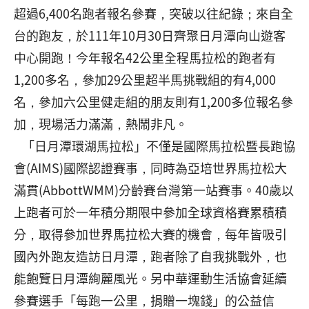
超過6,400名跑者報名參賽，突破以往紀錄；來自全
台的跑友，於111年10月30日齊聚日月潭向山遊客
中心開跑！今年報名42公里全程馬拉松的跑者有
1,200多名，參加29公里超半馬挑戰組的有4,000
名，參加六公里健走組的朋友則有1,200多位報名參
加，現場活力滿滿，熱鬧非凡。
「日月潭環湖馬拉松」不僅是國際馬拉松暨長跑協
會(AIMS)國際認證賽事，同時為亞培世界馬拉松大
滿貫(AbbottWMM)分齡賽台灣第一站賽事。40歲以
上跑者可於一年積分期限中參加全球資格賽累積積
分，取得參加世界馬拉松大賽的機會，每年皆吸引
國內外跑友造訪日月潭，跑者除了自我挑戰外，也
能飽覽日月潭絢麗風光。另中華運動生活協會延續
參賽選手「每跑一公里，捐贈一塊錢」的公益信