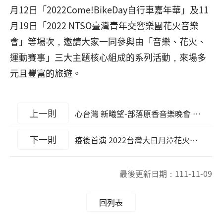
月12日「2022Come!BikeDay自行車嘉年華」及11
月19日「2022 NTSO臺灣青年交響樂團花火音樂
會」等場次，邀請大家一同參與由「音樂、花火、
運動賽事」三大主題核心組成的系列活動，來場多
元且豐富的旅遊。
上一則
心台灣 新曦望-部落原香音樂晚會 從白天玩到夜晚，從「心(星)」感受日月潭!
下一則
疫後首演 2022台灣大日月潭花火音樂會引爆逾X萬人潮 480秒煙火 點亮《灣大星球Planet Possible》璀璨星空
最後更新日期：
111-11-09
回列表