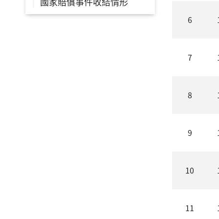
國家賠償事件收結情形
6
7
8
9
10
11