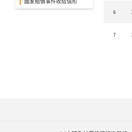
國家賠償事件收結情形
6
7