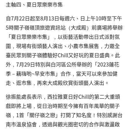
主軸四、夏日眾樂樂市集
自7月22日起至8月13日每週六、日上午10時至下午
5時關子嶺嶺頂旅遊資訊站（大成殿）前廣場將舉辦
「夏日眾樂樂市集」，以街藝活動帶出日式派對氛
圍，現場有街頭藝人演出、小農市集展售，力邀全
臺民眾到關子嶺體驗好Chill又好玩的夏日盛典。此
外，7月29日特別與白河區公所舉辦的「2023蓮花
季－藕嗨喲~早安市集」合作，當天可以來參加健
走、逛市集，再來大成殿欣賞街頭藝人演出。
徐振能處長表示，西拉雅夏日好Chill的第二大重頭
戲即將上場，從日治時期至今擁有百年風華的關子
嶺，1首「關仔嶺之戀」打開了知名度！特別感謝台
南市溫泉協會，透過與觀光圈密切的合作與激盪啟