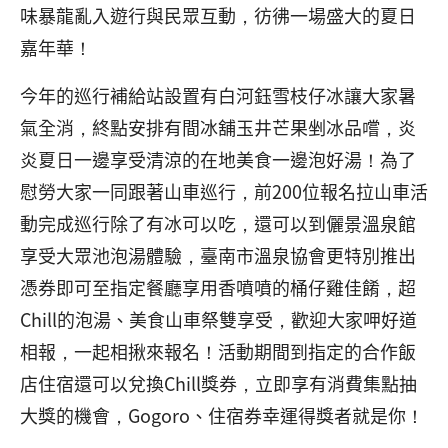
味暴龍亂入遊行與民眾互動，彷彿一場盛大的夏日
嘉年華！
今年的巡行補給站設置有白河鈺雪枝仔冰讓大家暑
氣全消，終點安排有間冰舖玉井芒果剉冰品嚐，炎
炎夏日一邊享受清涼的在地美食一邊泡好湯！為了
慰勞大家一同跟著山車巡行，前200位報名拉山車活
動完成巡行除了有冰可以吃，還可以到儷景溫泉館
享受大眾池泡湯體驗，臺南市溫泉協會更特別推出
憑券即可至指定餐廳享用香噴噴的桶仔雞佳餚，超
Chill的泡湯、美食山車祭雙享受，歡迎大家呷好道
相報，一起相揪來報名！活動期間到指定的合作飯
店住宿還可以兌換Chill獎券，立即享有消費集點抽
大獎的機會，Gogoro、住宿券幸運得獎者就是你！