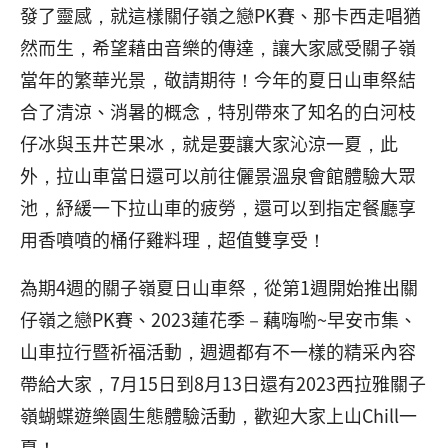
發了靈感，就這樣關仔嶺之戀PK賽、那卡西走唱猶
然而生，希望藉由音樂的傳達，讓大家感受關子嶺
當年的繁華光景，敬請期待！今年的夏日山車祭結
合了清涼、消暑的概念，特別帶來了知名的白河枝
仔冰與玉井芒果冰，就是要讓大家沁涼一夏，此
外，拉山車當日還可以前往儷景溫泉會館體驗大眾
池，紓緩一下拉山車的疲勞，還可以到指定餐廳享
用香噴噴的桶仔雞料理，超值雙享受！
為期4週的關子嶺夏日山車祭，從第1週開始推出關
仔嶺之戀PK賽、2023蓮花季－藕嗨喲~早安市集、
山車拉行暨祈福活動，週週都有不一樣的精采內容
帶給大家，7月15日到8月13日還有2023西拉雅關子
嶺蝴蝶遊樂園生態體驗活動，歡迎大家上山Chill一
夏！