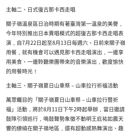
主軸二、日式復古那卡西走唱
關子嶺溫泉區日治時期有著臺灣第一溫泉的美譽，
今年特別推出日本賣唱模式的超復古那卡西走唱表
演，自7月22日起至8月13日每週六、日前來關子嶺
用餐，就有機會可以遇見那卡西走唱演出，一邊享
用美食、一邊聆聽樂團帶來的音樂演出，歡度愉快
的用餐時光！
主軸三、關子嶺夏日山車祭－山車拉行祈福活動
萬眾矚目的「關子嶺夏日山車祭－山車拉行暨祈
福」活動，將於8月11日下午2時起舉辦，當日邀請
鼓隊引領巡行，鳴鼓聲勢象徵不動明王庇祐如震天
響的繚繞在關子嶺地區，還有超動感熱舞演出、趣