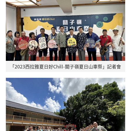
「2023西拉雅夏日好Chill-關子嶺夏日山車祭」記者會