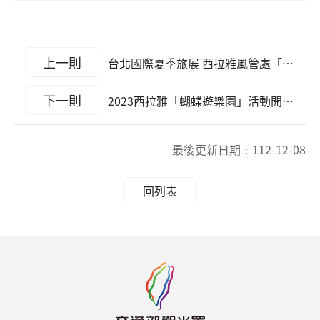
上一則
台北國際夏季旅展 西拉雅風管處「仙境西拉雅」吸睛度爆棚 結合溫泉浴池意象邀請大家”浸”在獨一無二的「西拉雅味」
下一則
2023西拉雅「蝴蝶遊樂園」活動開跑囉!
最後更新日期：
112-12-08
回列表