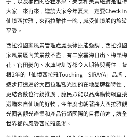
子，以及楠西的各種水果、美食和美景絕對是值得
大家一來再來，邀請大家今年夏天一定要Check In
仙境西拉雅，來西拉雅住一晚，感受仙境般的旅遊
享受。
西拉雅國家風景管理處處長徐振能強調，西拉雅國
家風景區內美景數不盡，有二寮雲海日出、梅嶺梅
花、官田菱角、水庫埤圳等都令人期待與嚮往，紮
根2年的「仙境西拉雅Touching SIRAYA」品牌，
逐步打造屬於大西拉雅觀光圈的在地品牌獨特性，
更結合數位行銷推廣，讓民眾能以品牌購物網直接
選購來自仙境的好物，今年度也朝著將大西拉雅觀
光圈各觀光產業和產品行銷國際的目標前進，讓全
世界都能感受西拉雅風潮。