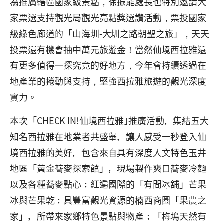
為推廣轄區國家級景點，徐振能處長也特別邀請大
家票選支持觀光局觀光亮點獎選讚活動，票投國家
級綠色廊道的「山海圳-大圳之路朝聖之旅」，天天
投票還有機會抽中萬元旅遊金！當然仙境西拉雅還
有更多值得一探究竟的好地方，今年會持續透過在
地產業的捲動與支持，堅強西拉雅旅遊的觀光深度
實力。
本次「CHECK IN!仙境西拉雅｣推廣活動，集結五大
知名西拉雅在地業者共盛舉，讓人感受一秒登入仙
境西拉雅的美好，包含來自具有深度人文特色玉井
地區「黃金蕎麥探索館」，現場製作爽口蕎麥冷麵
以及各種蕎麥點心；紅遍國際的「有間冰舖」芒果
冰與芒果乾；具豐富觀光資源的楠西商圈「果農之
家」，所帶來家鄉特色景點與物產；「梅塢天然有