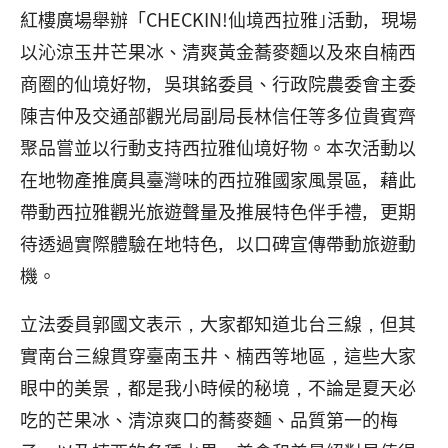
紅樓廣場舉辦「CHECKIN!仙境西拉雅｣活動，現場
以沁涼玉井芒果冰、清爽黃金蕎麥麵以及來自楠西
商圈的仙境好物，吳琪銘委員、行政院農委會主委
陳吉仲及交通部觀光局副局長林信任等多位貴賓齊
聚品嘗並以行動支持西拉雅仙境好物。本次活動以
在地物產推廣具臺灣味的西拉雅國家風景區，藉此
帶動西拉雅觀光旅遊聲量及推展特色伴手禮，更期
待透過實際體驗在地特色，以口碑宣傳帶動旅遊動
機。
立法委員郭國文表示，大家都知道北台三線，但其
實南台三線貫穿臺南玉井、楠西等地區，這些大家
眼中的美景，都是我小時候的秘境，不論是夏天必
吃的芒果冰、清涼爽口的蕎麥麵、品質第一的梅