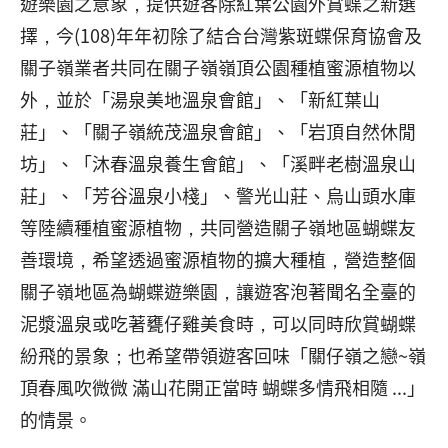
遊樂園之意象，提供遊客除紅葉公園外賞蝶之新選
擇，今(108)年年初除了結合台灣紫斑蝶保育協會及
關子嶺業者共同在關子嶺嶺頂公園種植蜜源植物以
外，並於「湯泉美地溫泉會館」、「新紅葉山
莊」、「關子嶺統茂溫泉會館」、「岩頂自然休閒
坊」、「沐春溫泉養生會館」、「溪畔老樹溫泉山
莊」、「芳谷溫泉小棧」、警光山莊、烏山頭水庫
等陸續種植蜜源植物，共同營造關子嶺地區蝴蝶友
善環境，希望透過蜜源植物的擴大種植，營造整個
關子嶺地區為蝴蝶遊樂園，讓遊客泡著聞名全臺的
泥漿溫泉或吃著甕仔雞美食時，可以同時欣賞蝴蝶
紛飛的景象；也希望帶領遊客回味「關仔嶺之戀~嶺
頂春風吹微微 滿山花開正當時 蝴蝶多情飛相隨 ...」
的情景。