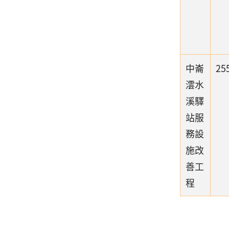
中崙
25
澐水
溪驛
站服
務設
施改
善工
程