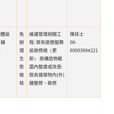
硬體設
免
維護管理相關工
陳技士
、鋪
辦
程: 既有遊憩服務
06-
等
理
設施修繕（更
6900399#221
生
新） 原構造物範
態
圍內整建或改善:
檢
既有建築物內(外)
核
牆整修、裝修