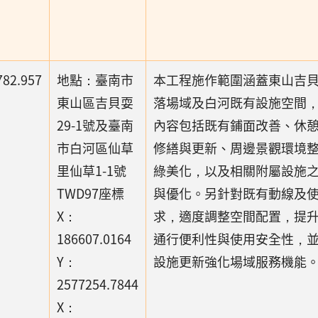
782.957
地點：臺南市
本工程施作範圍涵蓋東山吉
東山區吉貝耍
落場域及白河既有設施空間
29-1號及臺南
內容包括既有鋪面改善、休
市白河區仙草
修繕與更新、周邊景觀環境
里仙草1-1號
綠美化，以及相關附屬設施
TWD97座標
與優化。另針對既有動線及
X：
求，適度調整空間配置，提
186607.0164
通行便利性與使用安全性，
Y：
設施更新強化場域服務機能
2577254.7844
X：