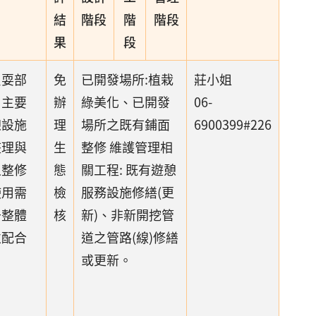
結
階段
階
階段
果
段
貝耍部
免
已開發場所:植栽
莊小姐
，主要
辦
綠美化、已開發
06-
憩設施
理
場所之既有鋪面
6900399#226
整理與
生
整修 維護管理相
之整修
態
關工程: 既有遊憩
使用需
檢
服務設施修繕(更
升整體
核
新)、非新開挖管
並配合
道之管路(線)修繕
。
或更新。