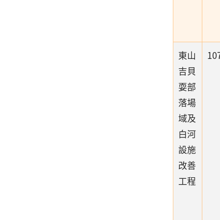
東山
10
吉貝
耍部
落場
域及
白河
設施
改善
工程