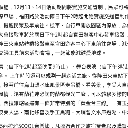
順暢，12月13、14日活動期間將實施交通管制，民眾
停車場，福田路於活動兩日下午2時起開始實施交通管制
，提醒民眾及早前往。機車、自行車開放園區內停放，為
大會接駁車將於兩日下午2時起自官田遊客中心發車接駁，
隆田火車站轉乘接駁車至官田遊客中心下車前往會場，減
ke等交通工具前來活動會場，一起節能減碳愛地球。
集（自下午2時起至晚間9時止）、舞台表演（自下午3時
全。 上午時段還可以規劃一趟森活之旅。從隆田火車站下車
，接著前往烏山頭水庫風景區走吊橋、看美景，享受大自
風情，還有蘭花迷必訪的蘭都觀光工廠，可以體驗多樣的D
，西拉雅轄區還有一條非常特別的「黃金台三線」，有玉
泉美人湯、南化蜂蜜及手工黑糖、大埔曾文水庫遊湖、中
25西拉雅5COOL音樂節，凡透過合作之旅宿業者以及