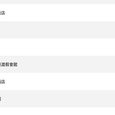
飯店
境渡假會館
酒店
場