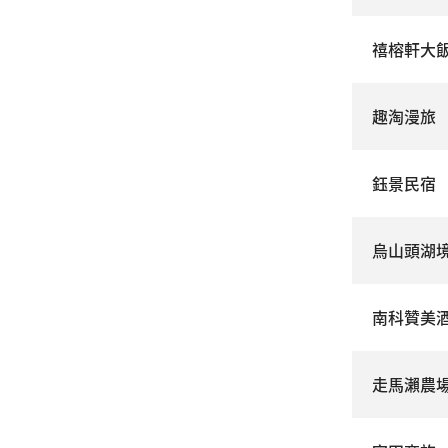
禧榕軒大
趣淘漫旅
鈺景民宿
烏山頭湖
南科贊美
走馬瀨農