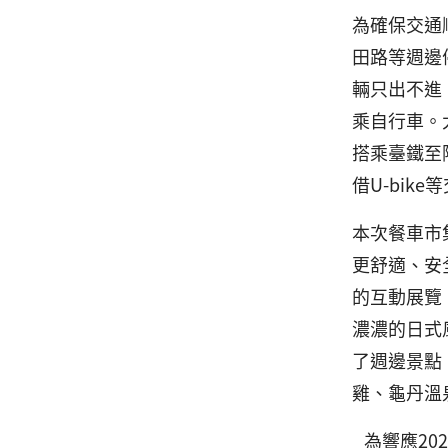
為確保交通
田路等週邊
輛只出不進
乘自行車。
搭乘臺鐵至
借U-bi
本次餐車市
更舒適、安
的互動展覽
濃濃的日式
了週邊景點
雞、龜丹溫
為響應20