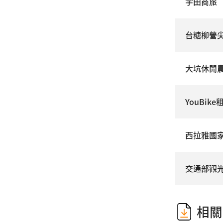
宇田商旅
台糖柳營
大坑休閒
YouBike
西拉雅國
交通部觀
相關