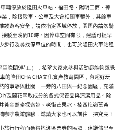
可將車輛停放於隆田火車站、福田路、陽明工商、神
作業，除接駁車、公車及大會相關車輛外，其餘車
維護遊客安全，請依指定區域停放，園區內請勿騎
接駁至晚間10時。因停車空間有限，建議可提早
少步行及尋找停車位的時間，也可於隆田火車站租
起至晚間9時止），希望大家來參與活動都能夠感覺
的隆田CHA CHA文化資產教育園區，有超好玩
然的寧靜與壯闊，一旁的八田與一紀念園區，充滿
IY及蘭花萃取成分的各式保養品與清潔用品。除
井黃金蕎麥探索館、老街芒果冰、楠西梅嶺薑黃
埔咖啡農遊體驗，邀請大家也可以前往一探究竟！
購買小旅行行程而獲得搖滾區票券的民眾，建議儘早至