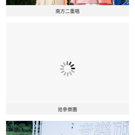
南方二重唱
拾參樂團