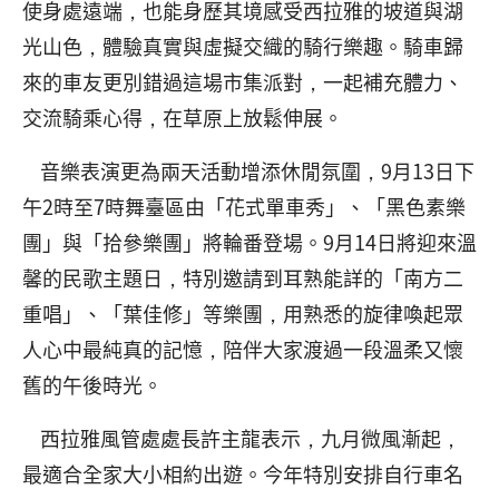
使身處遠端，也能身歷其境感受西拉雅的坡道與湖
光山色，體驗真實與虛擬交織的騎行樂趣。騎車歸
來的車友更別錯過這場市集派對，一起補充體力、
交流騎乘心得，在草原上放鬆伸展。
音樂表演更為兩天活動增添休閒氛圍，9月13日下
午2時至7時舞臺區由「花式單車秀」、「黑色素樂
團」與「拾參樂團」將輪番登場。9月14日將迎來溫
馨的民歌主題日，特別邀請到耳熟能詳的「南方二
重唱」、「葉佳修」等樂團，用熟悉的旋律喚起眾
人心中最純真的記憶，陪伴大家渡過一段溫柔又懷
舊的午後時光。
西拉雅風管處處長許主龍表示，九月微風漸起，
最適合全家大小相約出遊。今年特別安排自行車名