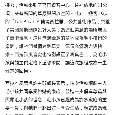
接著，活動來到了官田遊客中心，這裡佔地約11公
頃，擁有廣闊的草原與開放空間。此外，遊客中心
的「Tabe! Tabe! 仙境西拉雅」公共藝術作品，榮獲
了美國繆斯國際設計大獎，為這個美麗的場所增添
了藝術氣息。這片無邊綠意的草地成為毛小孩們的
樂園，讓牠們盡情奔跑玩耍，氣氛充滿活力與快
樂。西拉雅風管處也特別設置了寫真巴士，為毛小
孩與飼主們定格下溫馨瞬間，讓這次旅程成為一生
難忘的回憶。
西拉雅風管處許主龍處長表示，這次活動讓飼主與
毛小孩共同享受旅遊的樂趣，並進一步倡導尊重與
照顧毛小孩的理念。毛小孩已經成為許多家庭的重
要一員，與牠們一起出遊、享受生活，應該成為現