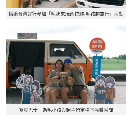
搭乘台灣好行參加「毛起來玩西拉雅-毛孩趣旅行」活動
寫真巴士，為毛小孩與飼主們定格下溫馨瞬間