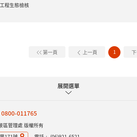
光工程生態檢核
1
第一頁
上一頁
下
展開選單
：
0800-011765
景區管理處 版權所有
里171號
電話：
(06)921-6521