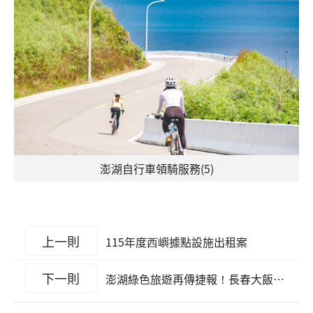
澎湖自行車領騎服務(5)
上一則
115年度⻄嶼據點設施出租案
下一則
澎湖綠色旅遊再傳捷報！長春大飯店榮獲2026 GTS好旅行標章認證