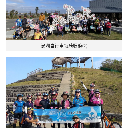
澎湖自行車領騎服務(2)