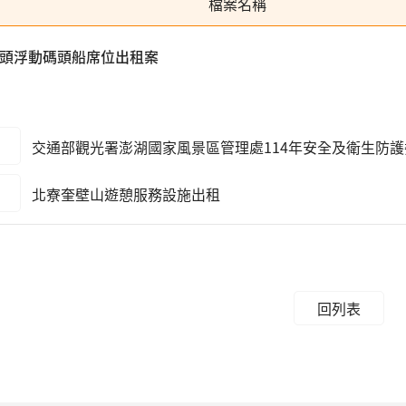
檔案名稱
岐頭浮動碼頭船席位出租案
交通部觀光署澎湖國家風景區管理處114年安全及衛生防
北寮奎壁山遊憩服務設施出租
回列表