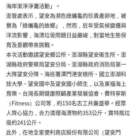
海岸潔淨淨灘活動」。
澎管處表示，望安為瀕危綠蠵龜的珍貴產卵地，被
譽為「綠蠵龜的故鄉」，然而，近年受氣候變遷與
洋流影響，海漂垃圾問題日益嚴峻，對當地生態保
育及景觀帶來挑戰。
本次活動邀請望安鄉公所、澎湖縣望安衛生所、澎
湖縣政府警察局望安分局、澎湖縣政府消防局第一
大隊望安分隊、海巡署潭門港安檢所、國立澎湖科
技大學、望安國中及望安國小師生，以及東福海上
育樂、台灣長期健康照顧產業發展協會、費特寧斯
（Fitness）公司等，約150名志工共襄盛舉。經眾
人齊心協力，合力清理海漂物約353公斤、寶特瓶垃
圾約241公斤。
此外，在地全家便利商店股份有限公司（望安門