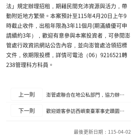
法」規定辦理招租，期藉民間充沛資源與活力，帶
動附近地方繁榮。本案預計至115年4月20日上午9
時截止收件，出租年限為3年11個月(期滿績優可申
請續約3年），歡迎有意參與本案投資者，可參閱澎
管處行政資訊網站公告內容，並向澎管處洽領招標
文件，依期限投標，詳情可電洽（06）9216521轉
238管理科方科員。
上一則
澎管處聯合在地公私部門，協力辦理望安淨灘
下一則
歡迎遊客參訪西嶼東臺軍事史蹟園區 澎管處志工提供走動式服務
最後更新日期：
115-04-02