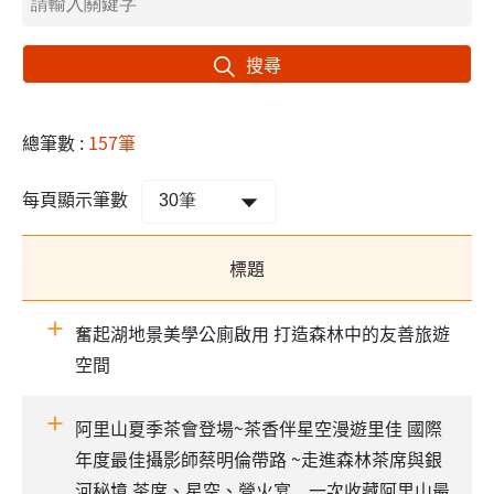
搜尋
總筆數 :
157筆
每頁顯示筆數
標題
奮起湖地景美學公廁啟用 打造森林中的友善旅遊
空間
阿里山夏季茶會登場~茶香伴星空漫遊里佳 國際
年度最佳攝影師蔡明倫帶路 ~走進森林茶席與銀
河秘境 茶席、星空、營火宴 一次收藏阿里山最