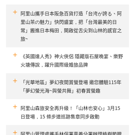
阿里山攜手日本阪急百貨打造「台湾が誇る、阿
里山茶の魅力」快閃盛宴，把「台灣最美的日
常」搬進日本梅田，開啟從舌尖到山林的感官之
旅~
《英國達人秀》神火俠侶 隱藏版石屋晚宴、樂野
火塘傳說，躍升國際級婚旅品牌
「光華地區」夢幻夜間賞螢登場 邀您體驗115年
「夢幻螢光海~與螢共舞」初春賞螢趣
阿里山森旅安全再升級！「山林也安心」3月15
日登場，15 條步道巡跡集章同步啟動
阿里山管理處攜手林保署嘉義分署辦理植樹節贈