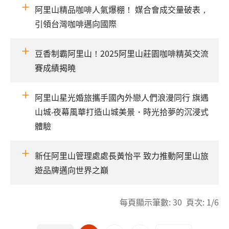
阿里山精品咖啡人氣爆棚！ 媒合會成交量破表，
引領台灣咖啡邁向國際
豆香制霸阿里山！2025阿里山莊園咖啡精英交流
賽成績揭曉
阿里山星光婚旅攜手國內外戀人們浪漫同行 旗遇
山城‧夜幕風華打造山城美景・時光拾夢的沉浸式
體驗
新任阿里山管理處處長黃怡平 致力推動阿里山旅
遊品牌邁向世界之巔
每頁顯示筆數: 30 頁次: 1/6