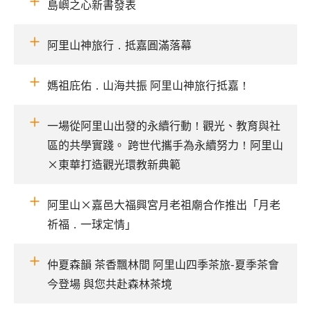
島嶼之心新書發表
阿里山神旅行．抵嘉圓滿落幕
媽祖庇佑．山海共振 阿里山神旅行抵嘉！
一場從阿里山出發的永續行動！觀光、教育與社
區的共學實踐。 跨世代攜手為永續努力！阿里山
×東華打造觀光環教新典範
阿里山×嘉邑大福興宮月老祖廟合作推出「月老
祈福．一球定情」
仲夏森韻 茶香飄林間 阿里山四季茶旅-夏季茶會
今登場 與您共赴森林茶境