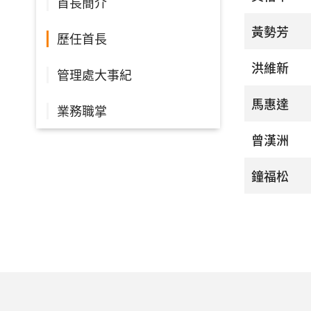
首長簡介
黃勢芳
歷任首長
洪維新
管理處大事紀
馬惠達
業務職掌
曾漢洲
鐘福松