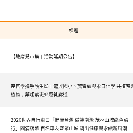
標題
【地磨兒市集｜活動延期公告】
產官學攜手護生態！龍興國小、茂管處與永日化學 共植蜜
植物，築起紫斑蝶遷徙廊道
2026世界自行車日「健康台灣 微笑南灣 茂林山城綠色騎
行」圓滿落幕 百名車友齊聚山城 騎出健康與永續新風潮