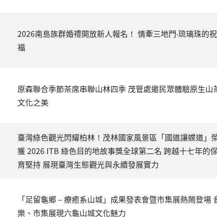
2026南島族群婚禮開放新人報名！ 情牽三地門‧琉璃珠的祝
福
原森聯合季節茶席串聯山林四季 茂管處邀民眾體驗原生山
文化之美
臺灣綠色觀光閃耀柏林！茂林國家風景區「國道讓蝶道」
獲 2026 ITB 綠色目的地故事獎全球第二名 跨越十七年的
育堅持 展現臺灣生態觀光與永續發展實力
「足留龜鄉－療癒系山城」成果發表會暨市集展熱鬧登場 
樂、市集展現六龜山城文化魅力