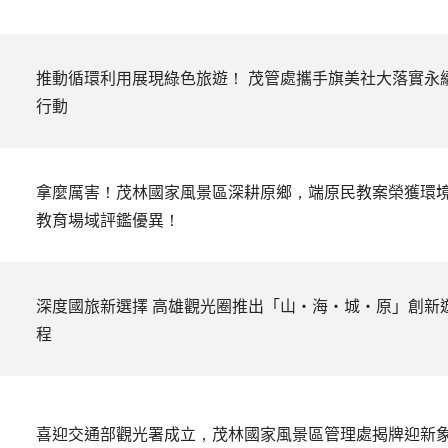
推動循環利用展現綠色旅遊！ 茂管處攜手旗美社大落實永
行動
拿麼厲害！茂林國家風景區深耕原鄉，端原民教案榮獲環
教育場域評鑑優異！
深度國旅新選擇 高雄觀光圈推出「山·海·城·原」創新
程
喜迎交通部觀光署成立，茂林國家風景區管理處揭牌迎新