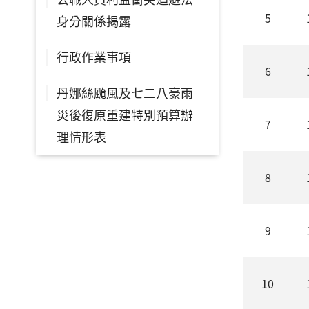
5
身分關係揭露
行政作業事項
6
丹娜絲颱風及七二八豪雨
災後復原重建特別預算辦
7
理情形表
8
9
10