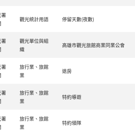
光署
觀光統計用語
停留天數(夜數)
網
光署
觀光單位與組
高雄市觀光旅館商業同業公會
網
織
光署
旅行業、旅館
退房
網
業
光署
旅行業、旅館
特約導遊
網
業
光署
旅行業、旅館
特約領隊
網
業