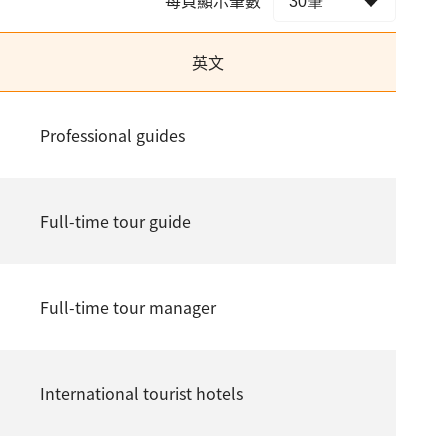
英文
Professional guides
Full-time tour guide
Full-time tour manager
International tourist hotels