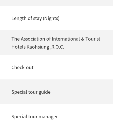
Length of stay (Nights)
The Association of International & Tourist
Hotels Kaohsiung ,R.O.C.
Check-out
Special tour guide
Special tour manager