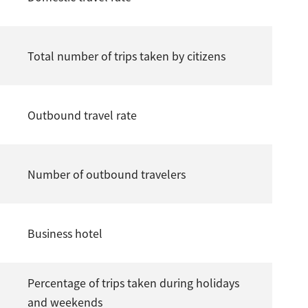
Total number of trips taken by citizens
Outbound travel rate
Number of outbound travelers
Business hotel
Percentage of trips taken during holidays
and weekends