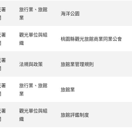
光署
旅行業、旅館
海洋公園
網
業
光署
觀光單位與組
桃園縣觀光旅館商業同業公會
網
織
光署
法規與政策
旅館業管理規則
網
光署
旅行業、旅館
旅館業
網
業
光署
觀光單位與組
旅館評鑑制度
網
織