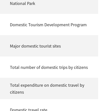
National Park
Domestic Tourism Development Program
Major domestic tourist sites
Total number of domestic trips by citizens
Total expenditure on domestic travel by
citizens
Domestic travel rate