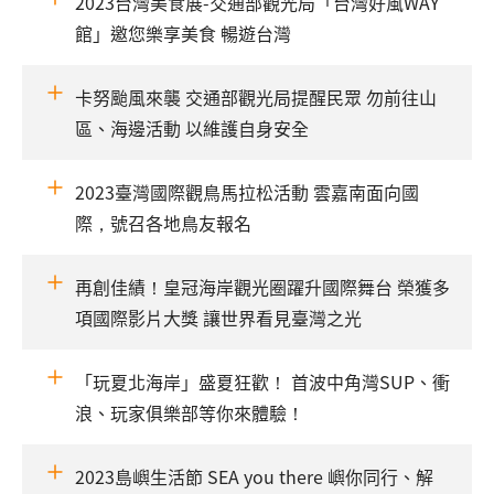
2023台灣美食展-交通部觀光局「台灣好風WAY
館」邀您樂享美食 暢遊台灣
卡努颱風來襲 交通部觀光局提醒民眾 勿前往山
區、海邊活動 以維護自身安全
2023臺灣國際觀鳥馬拉松活動 雲嘉南面向國
際，號召各地鳥友報名
再創佳績！皇冠海岸觀光圈躍升國際舞台 榮獲多
項國際影片大獎 讓世界看見臺灣之光
「玩夏北海岸」盛夏狂歡！ 首波中角灣SUP、衝
浪、玩家俱樂部等你來體驗！
2023島嶼生活節 SEA you there 嶼你同行、解