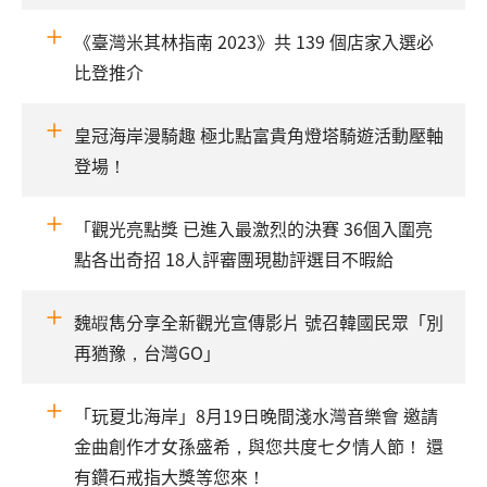
《臺灣米其林指南 2023》共 139 個店家入選必
比登推介
皇冠海岸漫騎趣 極北點富貴角燈塔騎遊活動壓軸
登場！
「觀光亮點獎 已進入最激烈的決賽 36個入圍亮
點各出奇招 18人評審團現勘評選目不暇給
魏嘏雋分享全新觀光宣傳影片 號召韓國民眾「別
再猶豫，台灣GO」
「玩夏北海岸」8月19日晚間淺水灣音樂會 邀請
金曲創作才女孫盛希，與您共度七夕情人節！ 還
有鑽石戒指大獎等您來！