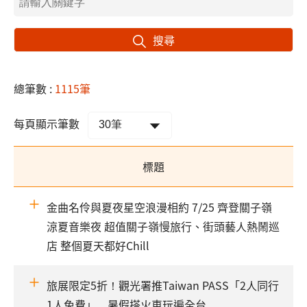
搜尋
總筆數 :
1115筆
每頁顯示筆數
標題
金曲名伶與夏夜星空浪漫相約 7/25 齊登關子嶺
涼夏音樂夜 超值關子嶺慢旅行、街頭藝人熱鬧巡
店 整個夏天都好Chill
旅展限定5折！觀光署推Taiwan PASS「2人同行
1人免費」 暑假搭火車玩遍全台