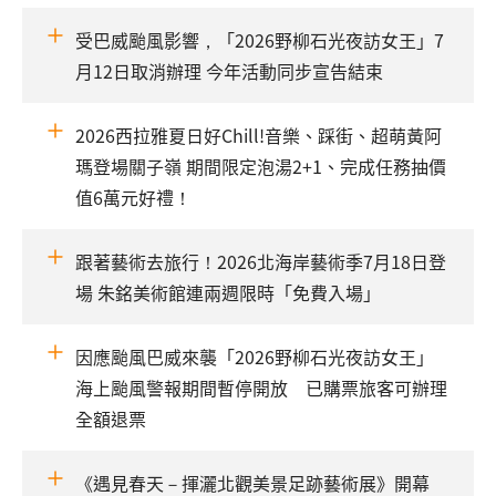
受巴威颱風影響，「2026野柳石光夜訪女王」7
月12日取消辦理 今年活動同步宣告結束
2026西拉雅夏日好Chill!音樂、踩街、超萌黃阿
瑪登場關子嶺 期間限定泡湯2+1、完成任務抽價
值6萬元好禮！
跟著藝術去旅行！2026北海岸藝術季7月18日登
場 朱銘美術館連兩週限時「免費入場」
因應颱風巴威來襲「2026野柳石光夜訪女王」
海上颱風警報期間暫停開放 已購票旅客可辦理
全額退票
《遇見春天－揮灑北觀美景足跡藝術展》開幕