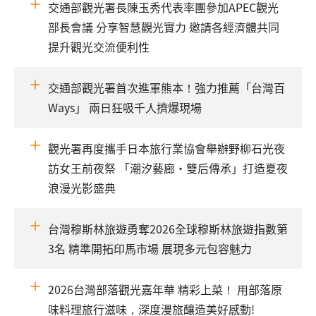
交通部觀光署長陳玉秀代表率團參加APEC觀光
部長會議 分享智慧觀光實力 邀請各經濟體共同
提升觀光交流便利性
交通部觀光署首次進軍熊本！強力推薦「台灣百
Ways」 兩日狂吸千人擠爆現場
觀光署再度攜手日本旅行業協會舉辦野柳石光夜
訪女王前夜祭 「潮汐藝廊·雙后傳承」打造夏夜
浪漫光影盛典
台灣穆斯林旅遊勇奪2026全球穆斯林旅遊指數第
3名 精準開拓印馬市場 展現多元包容魅力
2026台灣部落觀光嘉年華 精彩上菜！ 用部落原
味料理旅行滋味，深度漫旅釀造美好感動!