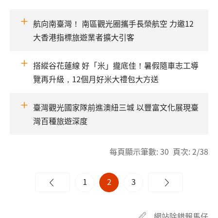
航向南臺灣！ 南區觀光圈攜手長榮航空 力邀12
大香港指標旅遊業者擴大引客
搭縱谷花蓮線 好「米」攏底佳！暑假隨車志工導
覽再升級，12個月好米大禮包大方送
臺灣觀光國家隊前進澳紐三城 以豐富文化展現臺
灣百種旅遊深度
每頁顯示筆數: 30 頁次: 2/38
1
2
3
網站除錯報馬仔