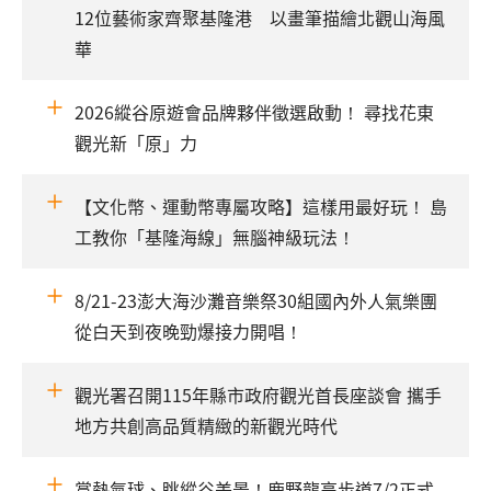
12位藝術家齊聚基隆港 以畫筆描繪北觀山海風
華
2026縱谷原遊會品牌夥伴徵選啟動！ 尋找花東
觀光新「原」力
【文化幣、運動幣專屬攻略】這樣用最好玩！ 島
工教你「基隆海線」無腦神級玩法！
8/21-23澎大海沙灘音樂祭30組國內外人氣樂團
從白天到夜晚勁爆接力開唱！
觀光署召開115年縣市政府觀光首長座談會 攜手
地方共創高品質精緻的新觀光時代
賞熱氣球、眺縱谷美景！鹿野龍高步道7/2正式