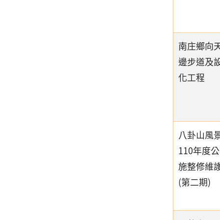
南庄鄉向
邊步道及
化工程
八卦山風
110年度
施整修維
(第二期)