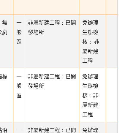
、無
一
非屬新建工程：已開
免辦理
公廁
般
發場所
生態檢
區
核： 非
屬新建
工程
指標
一
非屬新建工程：已開
免辦理
般
發場所
生態檢
區
核：非
屬新建
工程
站沿
一
非屬新建工程：已開
免辦理