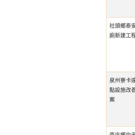
社頭鄉泰
廁新建工
泉州寮卡
點設施改
案
南庄鄉向