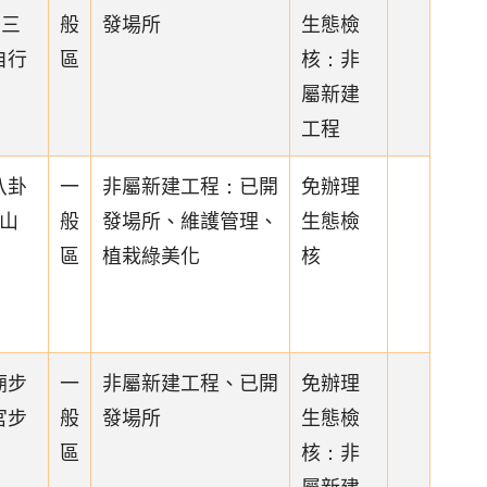
臺三
般
發場所
生態檢
自行
區
核：非
屬新建
工程
八卦
一
非屬新建工程：已開
免辦理
香山
般
發場所、維護管理、
生態檢
區
植栽綠美化
核
廟步
一
非屬新建工程、已開
免辦理
宮步
般
發場所
生態檢
區
核：非
屬新建