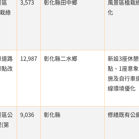
景區
3,573
彰化縣田中鄉
風景區植栽
植栽綠
化
車道路
12,987
彰化縣二水鄉
新設3座休
節點改
點、1座意
施及自行車
線環境優化
景區公
9,036
彰化縣
修繕既有公
(第