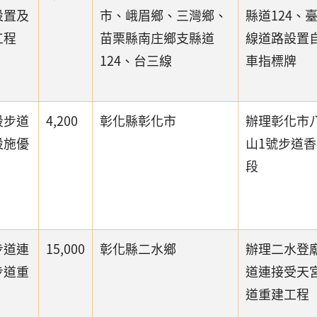
設置及
市、峨眉鄉、三灣鄉、
縣道124、
工程
苗栗縣南庄鄉支縣道
線道路設置
124、台三線
車指標牌
段步道
4,200
彰化縣彰化市
辦理彰化市
設施優
山1號步道
段
步道連
15,000
彰化縣二水鄉
辦理二水登
步道重
道連接受天
道重建工程