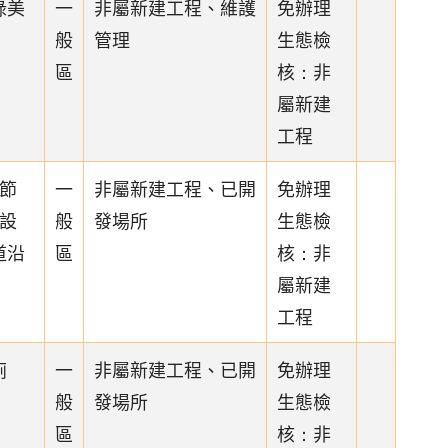
綠美
一
非屬新建工程、維護
免辦理
般
管理
生態檢
區
核：非
屬新建
工程
憩節
一
非屬新建工程、已開
免辦理
象設
般
發場所
生態檢
道沿
區
核：非
屬新建
工程
廁
一
非屬新建工程、已開
免辦理
般
發場所
生態檢
區
核：非