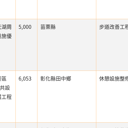
天湖周
5,000
苗栗縣
步道改善工
設施優
景區
6,053
彰化縣田中鄉
休憩設施整
公共設
護工程