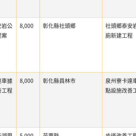
安岩公
8,000
彰化縣社頭鄉
社頭鄉泰安
程案
廁新建工程
達車據
8,000
彰化縣員林市
泉州寮卡達
善工程
點設施改善
天湖周
5,000
苗栗縣
步道改善工