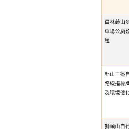
員林藤山
車場公廁
程
卦山三鐵
路線指標
及環境優
獅頭山自