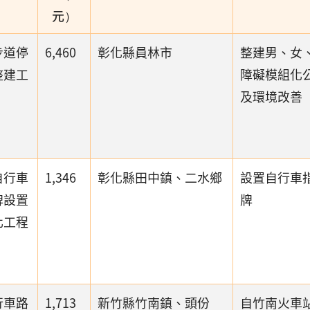
元）
步道停
6,460
彰化縣員林市
整建男、女
整建工
障礙模組化
及環境改善
自行車
1,346
彰化縣田中鎮、二水鄉
設置自行車
牌設置
牌
化工程
行車路
1,713
新竹縣竹南鎮、頭份
自竹南火車