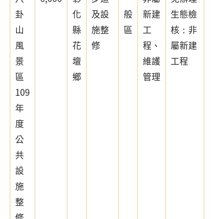
卦
化
及設
般
新建
生態檢
山
縣
施整
區
工
核：非
風
花
修
程、
屬新建
景
壇
維護
工程
區
鄉
管理
109
年
度
公
共
設
施
整
修