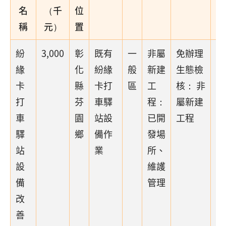
名
（千
位
稱
元）
置
紛
3,000
彰
既有
一
非屬
免辦理
緣
化
紛緣
般
新建
生態檢
卡
縣
卡打
區
工
核： 非
打
芬
車驛
程：
屬新建
車
園
站設
已開
工程
驛
鄉
備作
發場
站
業
所、
設
維護
備
管理
改
善