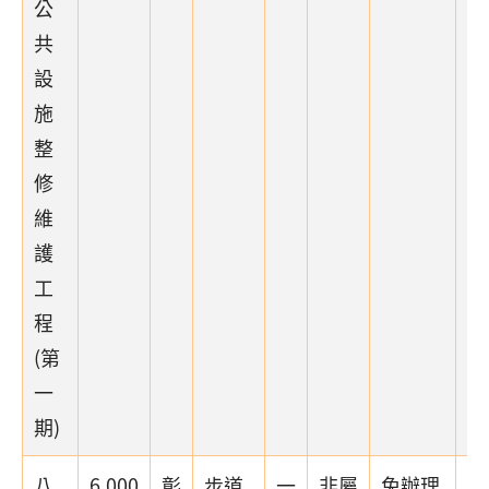
公
共
設
施
整
修
維
護
工
程
(第
一
期)
八
6,000
彰
步道
一
非屬
免辦理