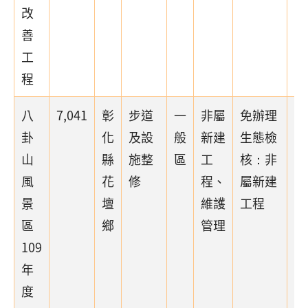
改
善
工
程
八
7,041
彰
步道
一
非屬
免辦理
卦
化
及設
般
新建
生態檢
山
縣
施整
區
工
核：非
風
花
修
程、
屬新建
景
壇
維護
工程
區
鄉
管理
109
年
度