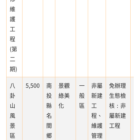
維
護
工
程
(第
二
期)
八
5,500
南
景觀
一
非屬
免辦理
卦
投
綠美
般
新建
生態檢
山
縣
化
區
工
核：非
風
名
程、
屬新建
景
間
維護
工程
區
鄉
管理