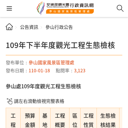
公告資訊
參山行政公告
109年下半年度觀光工程生態檢核
發布單位：
參山國家風景區管理處
發布日期：
110-01-18
點閱率：
3,123
參山處109年度觀光工程生態檢核
請左右滑動檢視完整表格
工
預算
基
工程
區
工程
生態檢
備
程
金額
地
概要
位
性質
核結果
註