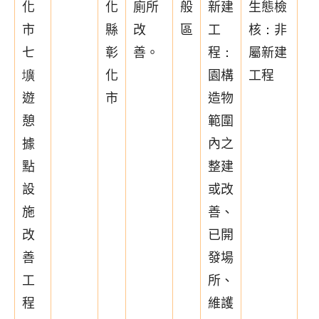
化
化
廁所
般
新建
生態檢
市
縣
改
區
工
核：非
七
彰
善。
程：
屬新建
壙
化
園構
工程
遊
市
造物
憩
範圍
據
內之
點
整建
設
或改
施
善、
改
已開
善
發場
工
所、
程
維護