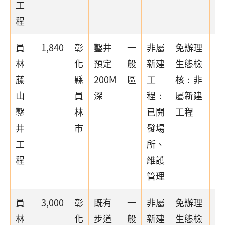
工
程
員
1,840
彰
鑿井
一
非屬
免辦理
林
化
預定
般
新建
生態檢
藤
縣
200M
區
工
核：非
山
員
深
程：
屬新建
鑿
林
已開
工程
井
市
發場
工
所、
程
維護
管理
員
3,000
彰
既有
一
非屬
免辦理
林
化
步道
般
新建
生態檢