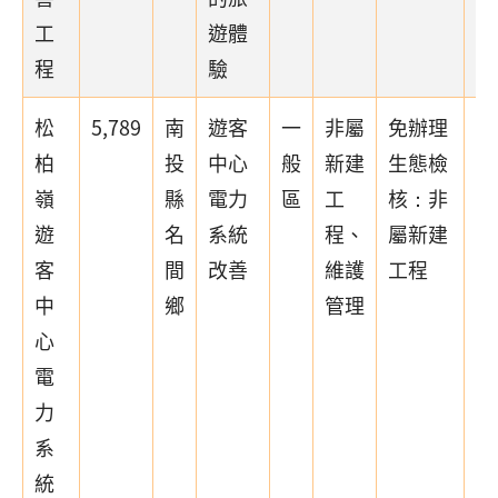
工
遊體
程
驗
松
5,789
南
遊客
一
非屬
免辦理
柏
投
中心
般
新建
生態檢
嶺
縣
電力
區
工
核：非
遊
名
系統
程、
屬新建
客
間
改善
維護
工程
中
鄉
管理
心
電
力
系
統