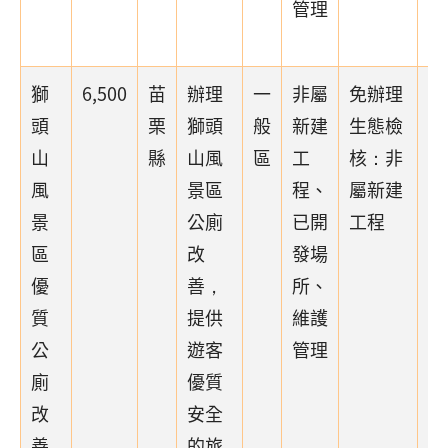
管理
獅
6,500
苗
辦理
一
非屬
免辦理
頭
栗
獅頭
般
新建
生態檢
山
縣
山風
區
工
核：非
風
景區
程、
屬新建
景
公廁
已開
工程
區
改
發場
優
善，
所、
質
提供
維護
公
遊客
管理
廁
優質
改
安全
善
的旅