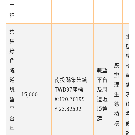
工
程
集
生
集
態
綠
檢
色
應
核
隧
眺望
辦
紀
道
南投縣集集鎮
平台
理
錄
眺
TWD97座標
及周
15,000
生
表
望
X:120.76195
邊環
態
(規
平
Y:23.82592
境整
檢
劃
台
建
核
設
興
計