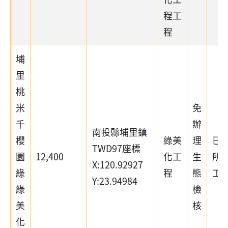
程工
程
埔
里
桃
米
免
千
辦
南投縣埔里鎮
櫻
綠美
理
已
TWD97座標
園
12,400
化工
生
所
X:120.92927
綠
程
態
工
Y:23.94984
綠
檢
美
核
化