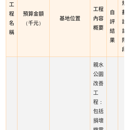
規
工
工程
自
劃
程
預算金額
基地位置
內容
評
設
名
（千元）
概要
結
計
稱
果
階
段
親水
公園
改善
工
程：
包括
損壞
機電