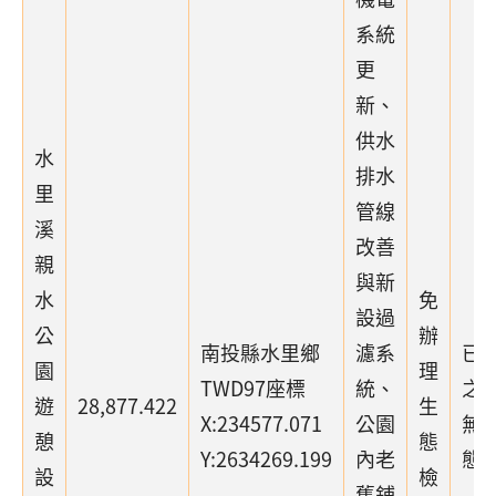
系統
更
新、
供水
水
排水
里
管線
溪
改善
親
與新
水
免
設過
公
辦
南投縣水里鄉
濾系
已
園
理
TWD97座標
統、
之
遊
28,877.422
生
X:234577.071
公園
無
憩
態
Y:2634269.199
內老
態
設
檢
舊鋪