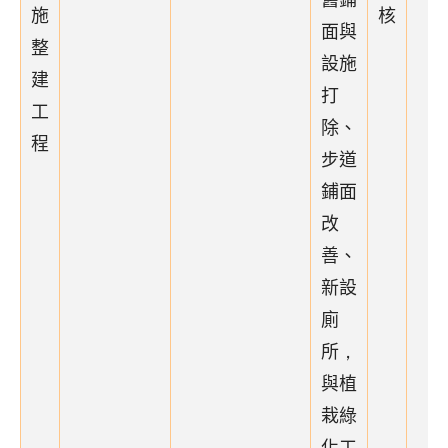
施
核
面與
整
設施
建
打
工
除、
程
步道
鋪面
改
善、
新設
廁
所，
與植
栽綠
化工