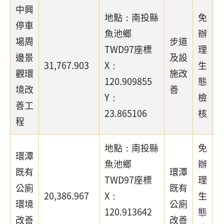
中興
地點：南投縣
免
停車
魚池鄉
辦
場周
步道
TWD97座標
理
邊景
及設
31,767.903
X：
生
觀環
施改
120.909855
態
境改
善
Y：
檢
善工
23.865106
核
程
地點：南投縣
免
環潭
魚池鄉
辦
既有
環潭
TWD97座標
理
公廁
既有
20,386.967
X：
生
環境
公廁
120.913642
態
改善
改善