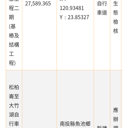
27,589.365
自行
生
程二
120.93481
車道
態
期
Y：23.85327
檢
(基
核
樁及
結構
工
程)
松柏
崙至
大竹
應
湖自
辦
行車
南投縣魚池鄉
新建
理