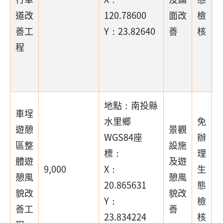
道改
120.78600
面改
檢
善工
Y：23.82640
善
核
程
段
地點：南投縣
車埕
水里鄉
免
遊憩
景觀
WGS84座
辦
區整
設施
標：
理
體遊
及遊
9,000
X：
生
憩風
憩風
20.865631
態
貌改
貌改
Y：
檢
善工
善
23.834224
核