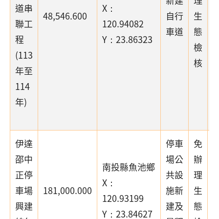
道串
X：
48,546.600
自行
生
聯工
120.94082
車道
態
(
程
Y：23.86323
檢
(113
核
年至
114
年)
段
伊達
停車
免
邵中
場公
辦
南投縣魚池鄉
正停
共設
理
X：
車場
181,000.000
施新
生
120.93199
興建
建及
態
Y：23.84627