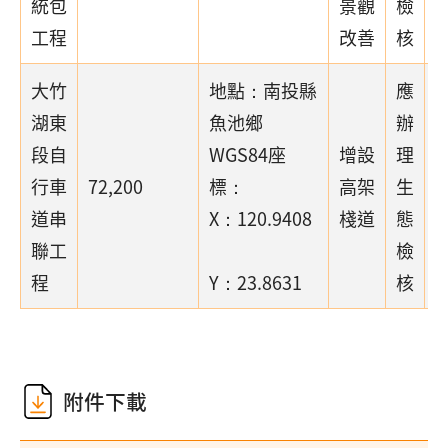
統包
景觀
檢
工程
改善
核
大竹
地點：南投縣
應
湖東
魚池鄉
辦
段自
WGS84座
增設
理
行車
72,200
標：
高架
生
道串
X：120.9408
棧道
態
聯工
檢
程
Y：23.8631
核
附件下載