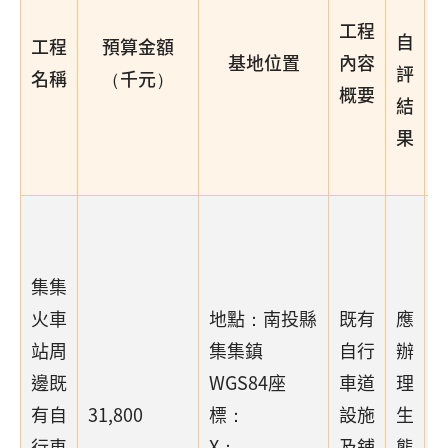
工程
自
工程
預算金額
基地位置
內容
評
名稱
（千元）
概要
結
果
集集
火車
地點：南投縣
既有
應
站周
集集鎮
自行
辦
邊既
WGS84座
車道
理
有自
31,800
標：
設施
生
行車
X：
及鋪
態
(