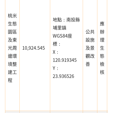
桃米
地點：南投縣
生態
應
埔里鎮
園區
公共
辦
WGS84座
及東
設施
理
標：
光周
10,924.545
及景
生
(
X：
邊環
觀改
態
120.919345
境整
善
檢
Y：
建工
核
23.936526
程
段