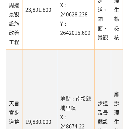
步
理
周邊
X：
23,891.800
道、
生
景觀
240628.238
鋪
態
設施
Y：
面、
檢
改善
2642015.699
景觀
核
工程
應
地點：南投縣
天旨
步道
辦
埔里鎮
宮步
及景
理
X：
道整
19,830.000
觀設
生
(
248674.22