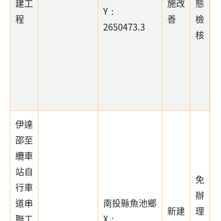
建工
施改
態
Y：
程
善
檢
2650473.3
核
段
伊達
邵至
纜車
站自
免
行車
辦
道串
南投縣魚池鄉
新建
理
聯工
X：