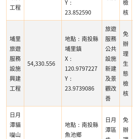
Y：
檢
工程
23.852590
核
旅遊
免
埔里
地點：南投縣
服務
辦
旅遊
埔里鎮
公共
理
服務
X：
設施
54,330.556
生
設施
120.9797227
新建
態
興建
Y：
及景
檢
工程
23.9739086
觀改
核
善
日月
日月
免
潭貓
地點：南投縣
潭區
辦
囒山
魚池鄉