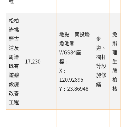
程
松柏
崙挑
地點：南投縣
免
鹽古
步
魚池鄉
辦
道及
道、
WGS84座
理
周邊
欄杆
17,230
標：
生
既有
等設
X：
態
遊憩
施修
120.92895
檢
設施
繕
Y：23.86948
核
改善
工程