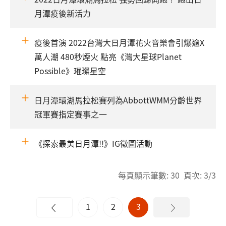
月潭疫後新活力
疫後首演 2022台灣大日月潭花火音樂會引爆逾X
萬人潮 480秒煙火 點亮《灣大星球Planet
Possible》璀璨星空
日月潭環湖馬拉松賽列為AbbottWMM分齡世界
冠軍賽指定賽事之一
《探索最美日月潭!!》IG徵圖活動
每頁顯示筆數: 30 頁次: 3/3
1
2
3