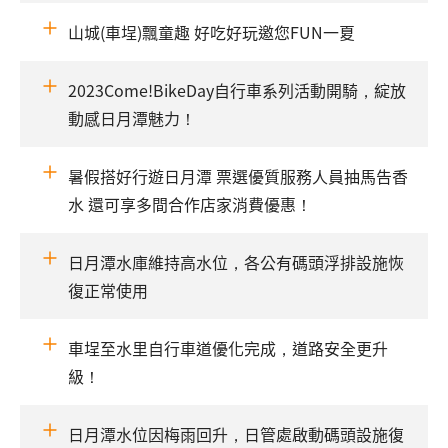
山城(車埕)飄童趣 好吃好玩邀您FUN一夏
2023Come!BikeDay自行車系列活動開騎，綻放
動感日月潭魅力！
暑假搭好行遊日月潭 票選優質服務人員抽馬告香
水 還可享多間合作店家消費優惠！
日月潭水庫維持高水位，各公有碼頭浮排設施恢
復正常使用
車埕至水里自行車道優化完成，道路安全更升
級！
日月潭水位因梅雨回升，日管處啟動碼頭設施復