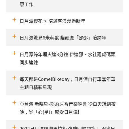
原工作
日月潭櫻花季 陪遊客浪漫過新年
日月潭驚見6米萌獸 貓頭鷹「邵邵」陪跨年
日月潭跨年煙火達8分鐘 伊達邵、水社兩處碼頭
同步連線
每天都是Come!Bikeday，日月潭自行車嘉年華
主題日精彩呈現
心台灣 新曦望-部落原香音樂晚會 從白天玩到夜
晚，從「心(星)」感受日月潭!
2022日月潭環湖馬拉松 強勢回歸開跑！ 跑出日