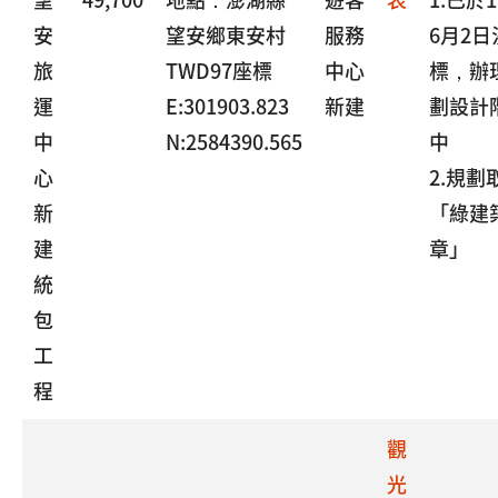
安
望安鄉東安村
服務
6月2日
旅
TWD97座標
中心
標，辦
運
E:301903.823
新建
劃設計
中
N:2584390.565
中
心
2.規劃
新
「綠建
建
章」
統
包
工
程
觀
光