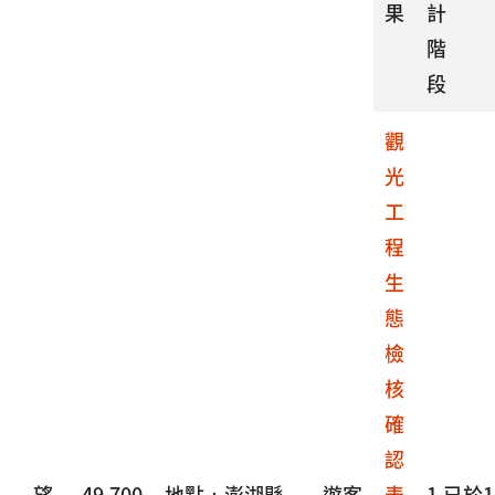
果
計
階
段
觀
光
工
程
生
態
檢
核
確
認
望
49,700
地點：澎湖縣
遊客
表
1.已於1