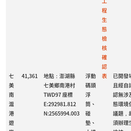
工
程
生
態
檢
核
確
認
七
41,361
地點：澎湖縣
浮動
表
已開發
美
七美鄉南港村
碼頭
且經自
南
TWD97 座標
浮
認無涉
滬
E:292981.812
筒、
態環境
港
N:2565994.003
碰
議題，
遊
墊、
須辦理