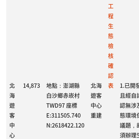
工
程
生
態
檢
核
確
認
北
14,873
地點：澎湖縣
北海
表
1.已開
海
白沙鄉赤崁村
遊客
且經自
遊
TWD97 座標
中心
認無涉
客
E:311505.740
重建
態環境
中
N:2618422.120
議題，
心
須辦理