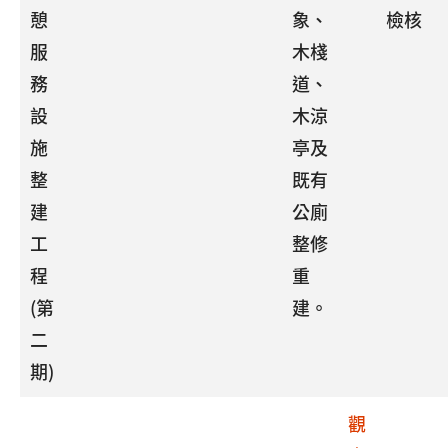
憩
象、
檢核
服
木棧
務
道、
設
木涼
施
亭及
整
既有
建
公廁
工
整修
程
重
(第
建。
二
期)
觀