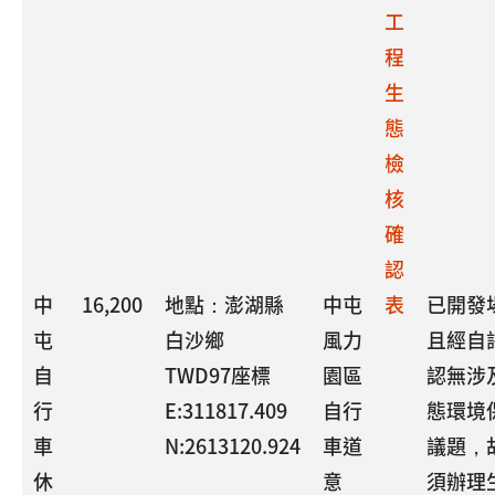
工
程
生
態
檢
核
確
認
中
16,200
地點：澎湖縣
中屯
表
已開發
屯
白沙鄉
風力
且經自
自
TWD97座標
園區
認無涉
行
E:311817.409
自行
態環境
車
N:2613120.924
車道
議題，
休
意
須辦理