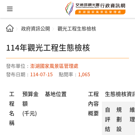
政府資訊公開
觀光工程生態檢核
114年觀光工程生態檢核
發布單位：
澎湖國家風景區管理處
發布日期：
114-07-15
點閱率：
1,065
工
預算金
基地位置
工程
生態檢核資
程
額
內容
自
規
維
名
(千元)
概要
評
劃
理
稱
結
設