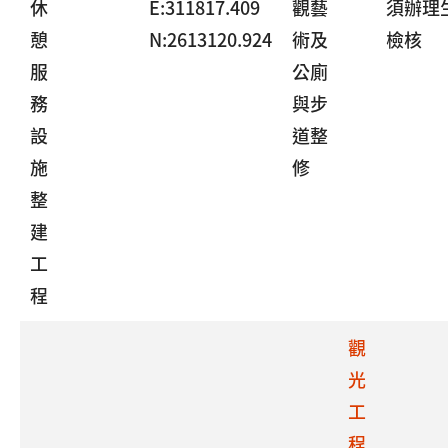
休
E:311817.409
觀藝
須辦理
憩
N:2613120.924
術及
檢核
服
公廁
務
與步
設
道整
施
修
整
建
工
程
觀
光
工
程