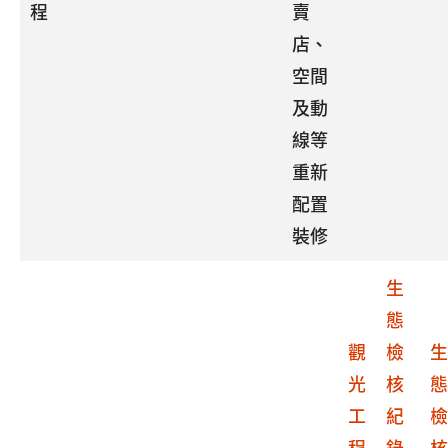
程
賣
店、
空間
及動
線等
重新
配置
裝修
生
態
觀
檢
生
光
核
態
工
紀
檢
程
錄
核