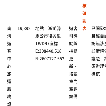
核
確
認
南
19,892
地點：澎湖縣
遊客
表
已開發
海
馬公市復興里
引導
且經自
遊
TWD97座標
動線
認無涉
客
E:308440.518
指標
態環境
中
N:2607127.552
更
議題，
心
新、
須辦理
旅
增設
檢核
運
室內
服
空調
務
設備
設