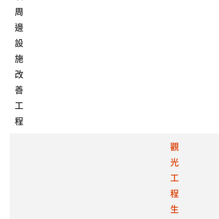
周
邊
設
施
改
善
工
程
觀
光
工
程
生