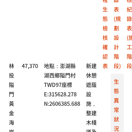
生
表
紀
態
(規
錄
檢
劃
表
核
設
(
確
計
工
認
階
階
林
47,370
地點：澎湖縣
新建
表
段)
段
投
湖西鄉隘門村
休憩
生
隘
TWD97座標
遮蔭
態
門
E:315628.278
設
異
黃
N:2606385.688
施，
常
金
整建
狀
海
木棧
況
岸
道及