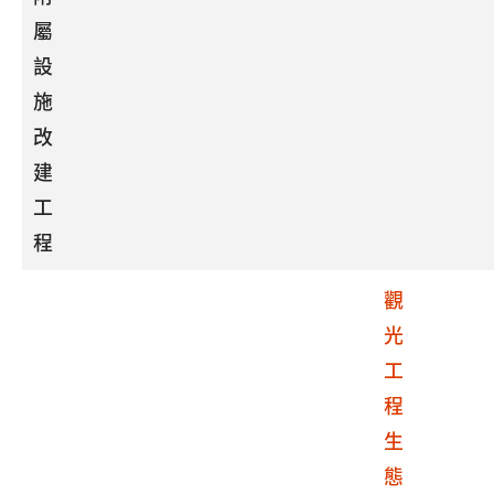
屬
設
施
改
建
工
程
觀
光
工
程
生
態