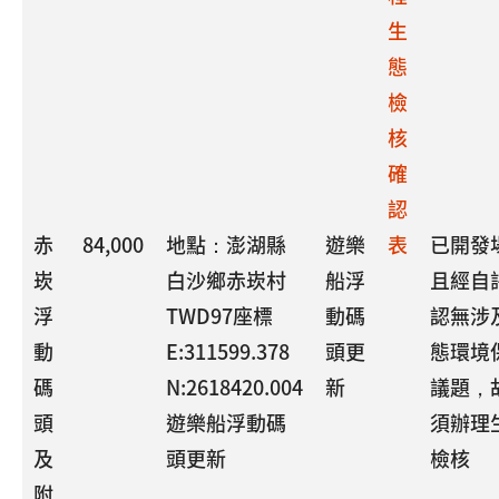
生
態
檢
核
確
認
赤
84,000
地點：澎湖縣
遊樂
表
已開發
崁
白沙鄉赤崁村
船浮
且經自
浮
TWD97座標
動碼
認無涉
動
E:311599.378
頭更
態環境
碼
N:2618420.004
新
議題，
頭
遊樂船浮動碼
須辦理
及
頭更新
檢核
附