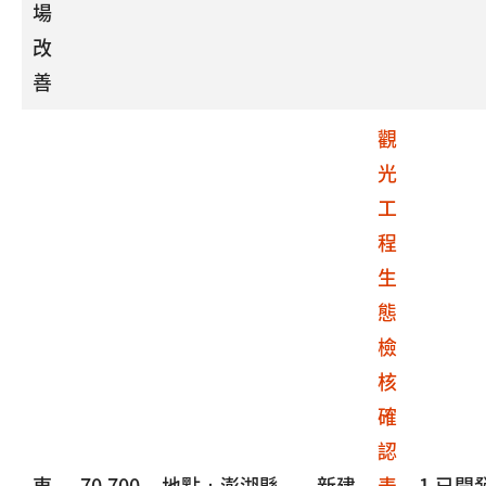
場
改
善
觀
光
工
程
生
態
檢
核
確
認
東
70,700
地點：澎湖縣
新建
表
1.已開