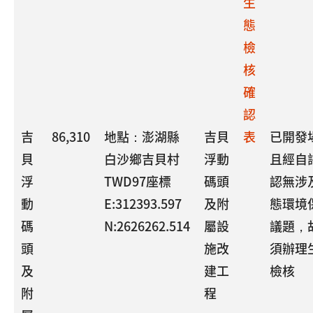
生
態
檢
核
確
認
吉
86,310
地點：澎湖縣
吉貝
表
已開發
貝
白沙鄉吉貝村
浮動
且經自
浮
TWD97座標
碼頭
認無涉
動
E:312393.597
及附
態環境
碼
N:2626262.514
屬設
議題，
頭
施改
須辦理
及
建工
檢核
附
程