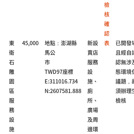
檢
核
確
認
東
45,000
地點：澎湖縣
新設
表
已開發
衛
馬公
賣店
且經自
石
市
服務
認無涉
雕
TWD97座標
設
態環境
園
E:311016.734
施、
議題，
區
N:2607581.888
廁
須辦理
服
所、
檢核
務
廣場
設
及周
施
邊環