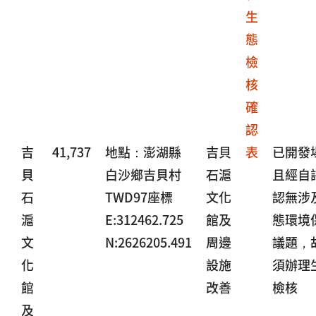
生
態
檢
核
確
認
吉
41,737
地點：澎湖縣
吉貝
表
已開發
貝
白沙鄉吉貝村
石滬
且經自
石
TWD97座標
文化
認無涉
滬
E:312462.725
館及
態環境
文
N:2626205.491
周邊
議題，
化
設施
須辦理
館
改善
檢核
及