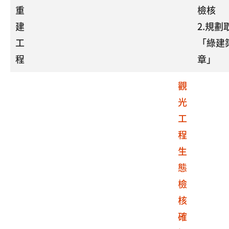
重
檢核
建
2.規劃
工
「綠建
程
章」
觀
光
工
程
生
態
檢
核
確