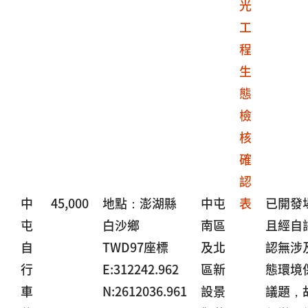
光
工
程
生
態
檢
核
確
認
中
45,000
地點：澎湖縣
中屯
表
已開發
屯
白沙鄉
南區
且經自
自
TWD97座標
及北
認無涉
行
E:312242.962
區新
態環境
車
N:2612036.961
設景
議題，