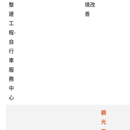
整
境改
建
善
工
程-
自
行
車
服
務
中
心
觀
光