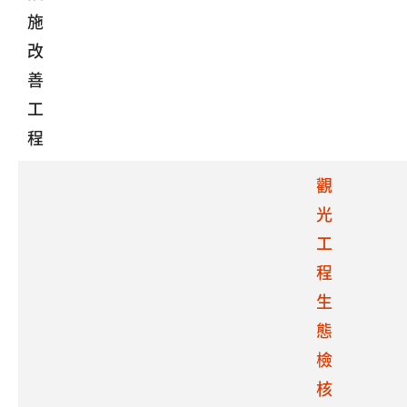
施
改
善
工
程
觀
光
工
程
生
態
檢
核