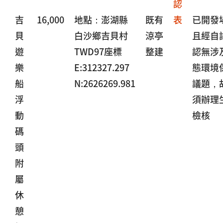
認
吉
16,000
地點：澎湖縣
既有
表
已開發
貝
白沙鄉吉貝村
涼亭
且經自
遊
TWD97座標
整建
認無涉
樂
E:312327.297
態環境
船
N:2626269.981
議題，
浮
須辦理
動
檢核
碼
頭
附
屬
休
憩