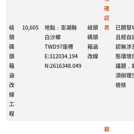
確
認
岐
10,605
地點：澎湖縣
岐頭
表
已開發
頭
白沙鄉
碼頭
且經自
碼
TWD97座標
箱涵
認無涉
頭
E:312034.194
改線
態環境
箱
N:2616348.049
議題，
涵
須辦理
改
檢核
線
工
程
觀