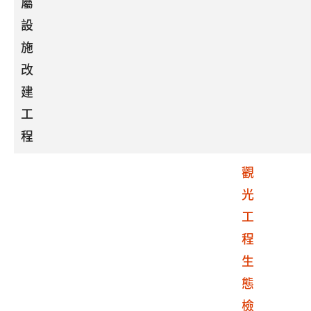
屬
設
施
改
建
工
程
觀
光
工
程
生
態
檢