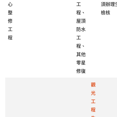
心
工
須辦理
整
程、
檢核
修
屋頂
工
防水
程
工
程、
其他
零星
修復
觀
光
工
程