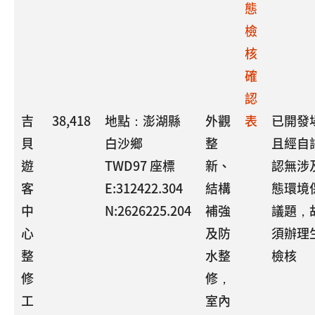
態
檢
核
確
認
吉
38,418
地點：澎湖縣
外觀
表
已開發
貝
白沙鄉
整
且經自
遊
TWD97 座標
新、
認無涉
客
E:312422.304
結構
態環境
中
N:2626225.204
補強
議題，
心
及防
須辦理
整
水整
檢核
修
修，
工
室內