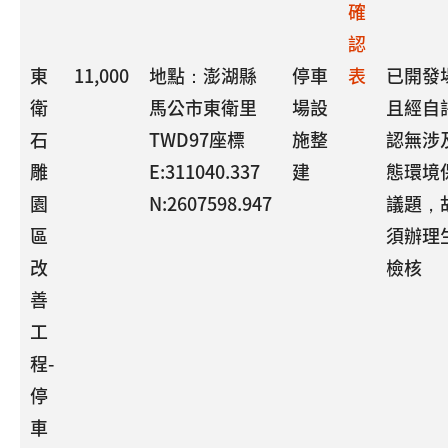
確
認
東
11,000
地點：澎湖縣
停車
表
已開發
衛
馬公市東衛里
場設
且經自
石
TWD97座標
施整
認無涉
雕
E:311040.337
建
態環境
園
N:2607598.947
議題，
區
須辦理
改
檢核
善
工
程-
停
車