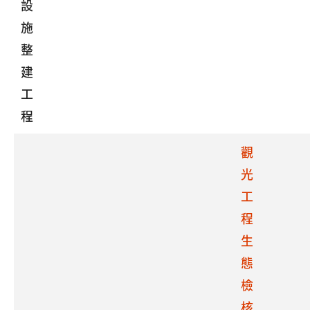
設
施
整
建
工
程
觀
光
工
程
生
態
檢
核