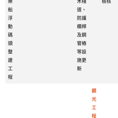
樂
木棧
檢核
船
道、
浮
防護
動
欄桿
碼
及鋼
頭
管樁
整
等設
建
施更
工
新
程
觀
光
工
程