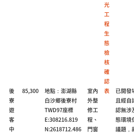
光
工
程
生
態
檢
核
確
認
後
85,300
地點：澎湖縣
室內
表
已開發
寮
白沙鄉後寮村
外整
且經自
遊
TWD97座標
修工
認無涉
客
E:308216.819
程、
態環境
中
N:2618712.486
門窗
議題，