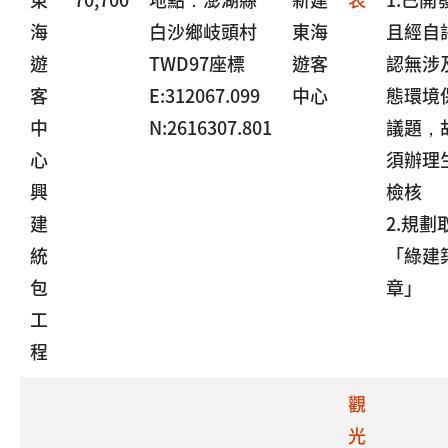
海
白沙鄉岐頭村
東海
且經自
遊
TWD97座標
遊客
認無涉
客
E:312067.099
中心
態環境
中
N:2616307.801
議題，
心
須辦理
興
檢核
建
2.規劃
統
「綠建
包
章」
工
程
觀
光