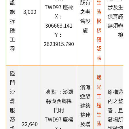
設
既有
生
TWD97 座標
涉及生態
施
3,000
之老
態
X：
保育議題
拆
舊設
檢
306663.141
無須辦理
除
施
核
Y：
檢核
工
確
2623915.790
程
認
表
隘
觀
門
光
濱海
沙
地 點 ：澎湖
原構造物
工
遊憩
灘
縣湖西鄉隘
內之整建
程
建築
服
門村
善，且為
生
整建
務
TWD97 座標
發場所，
態
22,640
及增
設
X：
評確認無