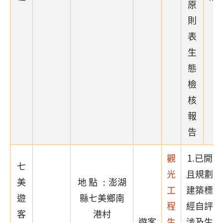
原
則
表
生
態
檢
核
報
告
觀
1.已開
七
光
且規劃取
美
地 點 ：澎湖
工
建築標章
遊
縣七美鄉南
程
經自評確
客
港村
遊客
生
涉及生態