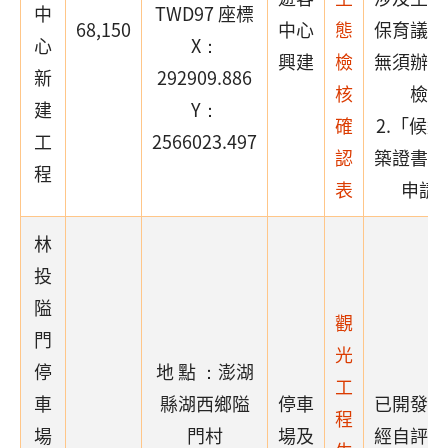
中
TWD97 座標
68,150
中心
態
保育議題
心
X：
興建
檢
無須辦理
新
292909.886
核
檢核
建
Y：
確
2.「候
工
2566023.497
認
築證書」
程
表
申請
林
投
隘
觀
門
光
停
地 點 ：澎湖
工
車
縣湖西鄉隘
停車
已開發場
程
場
門村
場及
經自評確