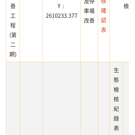
核
及停
善
Y：
檢核
確
車場
工
2610233.377
認
改善
程
表
(第
二
期)
生
態
檢
核
紀
錄
表