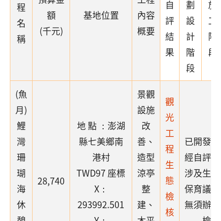
自
劃
施
程
額
基地位置
內容
評
設
工
名
(千元)
概要
結
計
階
稱
果
階
段
段
(魚
景觀
觀
月)
設施
光
鯉
地 點 ：澎湖
改
工
灣
縣七美鄉南
善、
已開發場
程
珊
港村
造型
經自評確
生
瑚
TWD97 座標
涼亭
涉及生態
態
28,740
海
X：
整
保育議題
檢
休
293992.501
建、
無須辦理
核
憩
Y：
木平
檢核