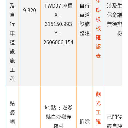
生
及
TWD97 座標
自行
涉及生態
態
9,820
自
X：
車道
保育議題
檢
行
315150.993
設施
無須辦理
核
車
Y：
整建
檢核
確
道
2606006.154
認
設
表
施
工
程
觀
姑
光
地 點 ：澎湖
婆
工
縣白沙鄉赤
已開發場
嶼
拆除
程
崁村
經自評確