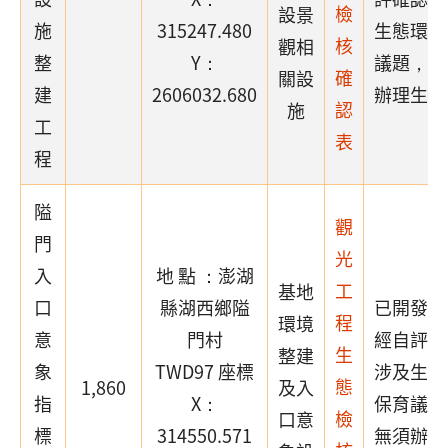
檢
設景
施
315247.480
生態環境
核
觀相
整
Y：
議題，故
確
關設
建
2606032.680
辦理生態
認
施
工
表
程
隘
觀
門
光
入
地 點 ：澎湖
工
基地
口
縣湖西鄉隘
已開發場
程
環境
意
門村
經自評確
生
整建
象
TWD97 座標
涉及生態
態
1,860
及入
指
X：
保育議題
檢
口意
標
314550.571
無須辦理