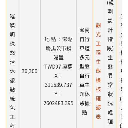
(規
劃
璀
工
設
觀
璨
程
澎南
計
光
明
生
地 點 ：澎湖
自行
階
工
珠
態
縣馬公市鎖
車道
段)
程
悠
檢
港里
多元
生
生
活
核
TWD97 座標
型態
態
態
休
30,300
紀
X：
自行
異
檢
憩
錄
311539.737
車主
常
核
點
表
Y：
題休
狀
確
統
(施
2602483.395
憩據
況
認
包
工
點
處
表
工
階
理
程
段)