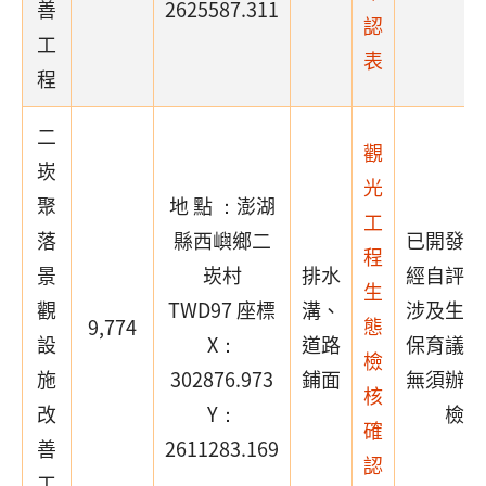
善
2625587.311
認
工
表
程
二
觀
崁
光
聚
地 點 ：澎湖
工
落
縣西嶼鄉二
已開發場
程
景
崁村
排水
經自評確
生
觀
TWD97 座標
溝、
涉及生態
態
9,774
設
X：
道路
保育議題
檢
施
302876.973
鋪面
無須辦理
核
改
Y：
檢核
確
善
2611283.169
認
工