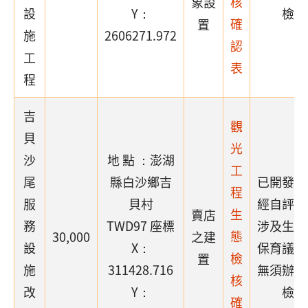
核
象設
設
Y：
檢核
確
置
施
2606271.972
認
工
表
程
吉
觀
貝
光
沙
地 點 ：澎湖
工
尾
縣白沙鄉吉
已開發場
程
服
貝村
經自評確
生
賣店
務
TWD97 座標
涉及生態
態
30,000
之建
設
X：
保育議題
檢
置
施
311428.716
無須辦理
核
改
Y：
檢核
確