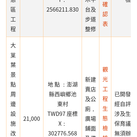
確
區
2566211.830
台及
認
工
步道
表
程
整修
大
菓
葉
觀
景
光
新建
點
地 點 ：澎湖
工
賣店
周
縣西嶼鄉池
已開發場
程
及公
邊
東村
經自評確
生
廁，
設
TWD97 座標
涉及生態
態
21,000
廣場
施
X：
保育議題
檢
鋪面
改
302776.568
無須辦理