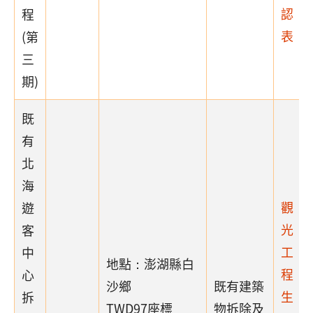
認
程
表
(第
三
期)
既
有
北
海
觀
遊
光
客
工
中
地點：澎湖縣白
程
心
沙鄉
既有建築
生
拆
TWD97座標
物拆除及