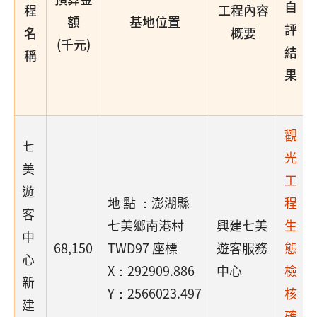
自
程
工程內容
額
基地位置
評
名
概要
(千元)
結
稱
果
觀
七
光
美
工
遊
地 點 ：澎湖縣
程
客
七美鄉南港村
興建七美
生
中
68,150
TWD97 座標
遊客服務
態
心
X：292909.886
中心
檢
新
Y：2566023.497
核
建
確