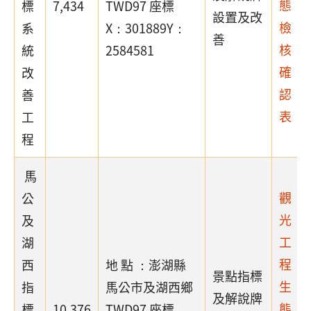
態
標
7,434
TWD97 座標
設置及改
檢
系
X：301889Y：
善
核
統
2584581
確
改
認
善
表
工
程
馬
觀
公
光
及
工
湖
程
西
地 點 ：澎湖縣
景點指標
生
指
馬公市及湖西鄉
及解說牌
態
標
10,376
TWD97 座標