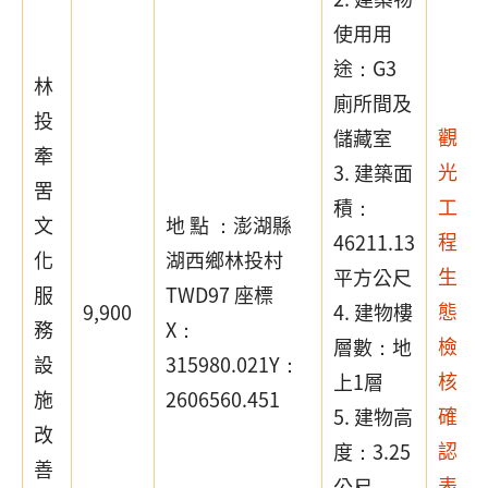
使用用
途：G3
林
廁所間及
投
觀
儲藏室
牽
光
3. 建築面
罟
工
積：
文
地 點 ：澎湖縣
程
46211.13
化
湖西鄉林投村
生
平方公尺
服
TWD97 座標
態
9,900
4. 建物樓
務
X：
檢
層數：地
設
315980.021Y：
核
上1層
施
2606560.451
確
5. 建物高
改
認
度：3.25
善
表
公尺