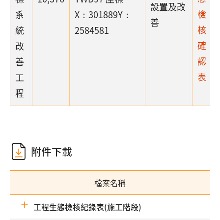
設置及改
檢
系
X：301889Y：
善
核
統
2584581
確
改
認
善
表
工
程
附件下載
檔案名稱
工程生態檢核紀錄表(施工階段)