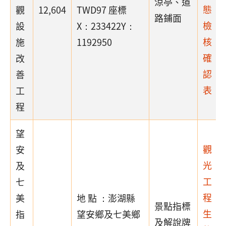
涼亭、道
態
觀
12,604
TWD97 座標
路鋪面
檢
設
X：233422Y：
核
施
1192950
確
改
認
善
表
工
程
望
觀
安
光
及
工
七
程
美
地 點 ：澎湖縣
景點指標
生
指
望安鄉及七美鄉
及解說牌