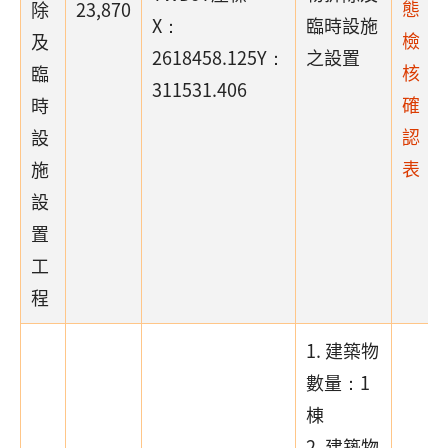
態
除
23,870
X：
臨時設施
檢
及
2618458.125Y：
之設置
核
臨
311531.406
確
時
認
設
表
施
設
置
工
程
1. 建築物
數量：1
棟
2. 建築物