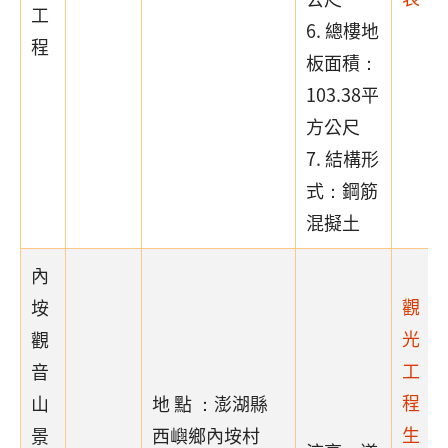
工
6. 總樓地
程
板面積：
103.38平
方公尺
7. 結構形
式：鋼筋
混擬土
內
觀
垵
光
觀
工
音
程
山
地 點 ：澎湖縣
生
景
西嶼鄉內垵村