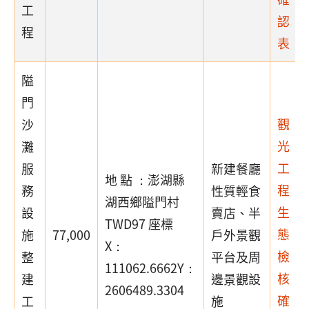
工
認
程
表
隘
門
觀
沙
光
灘
工
服
新建餐廳
地 點 ：澎湖縣
程
務
性質輕食
湖西鄉隘門村
生
設
賣店、半
TWD97 座標
態
施
77,000
戶外景觀
X：
檢
整
平台及周
111062.6662Y：
核
建
邊景觀設
2606489.3304
確
工
施