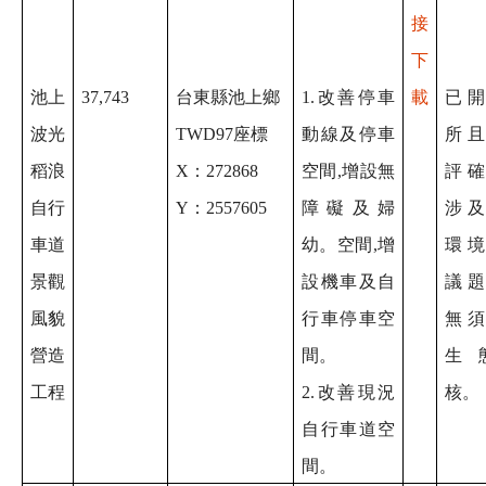
接
下
池上
37,743
台東縣池上鄉
1.改善停車
載
已
波光
TWD97座標
動線及停車
所
稻浪
X：272868
空間,增設無
評
自行
Y：2557605
障礙及婦
涉
車道
幼。空間,增
環
景觀
設機車及自
議
風貌
行車停車空
無
營造
間。
生
工程
2.改善現況
核。
自行車道空
間
。