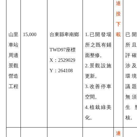
連
接
下
山里
15,000
台東縣卑南鄉
1.已開發場
載
已
車站
所之既有鋪
所
TWD97
座標
周邊
面整修。
評
X
：2529029
景觀
2.景觀設施
涉
Y：264108
營造
更新。
環
工程
3.改善停車
議
空間。
無
4.植栽綠美
生
化
。
核。
連