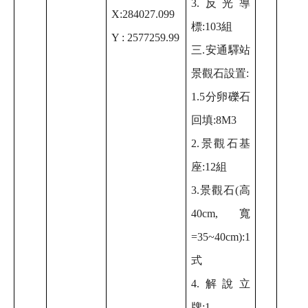
3.反光導
X:284027.099
標:103組
Y : 2577259.99
三.安通驛站
景觀石設置:
1.5分卵礫石
回填:8M3
2.景觀石基
座:12組
3.景觀石(高
40cm, 寬
=35~40cm):1
式
4.解說立
牌:1