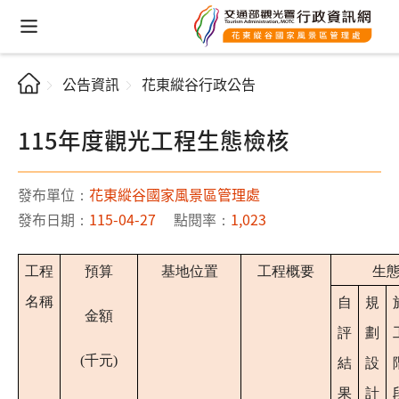
公告資訊
花東縱谷行政公告
115年度觀光工程生態檢核
發布單位：
花東縱谷國家風景區管理處
發布日期：
115-04-27
點閱率：
1,023
工程
預算
基地位置
工程概要
生
名稱
自
規
金額
評
劃
(千元)
結
設
果
計