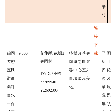
階
段
連
接
下
鶴岡
9,300
花蓮縣瑞穗鄉
整體改善鶴
載
已
鶴岡村
遊憩
岡遊憩區遊
所
區興
客中心室外
評
TWD97座標
辦事
區域環境美
涉
X:289940
業計
化。
環
Y:
2602300
畫水
議
土保
無