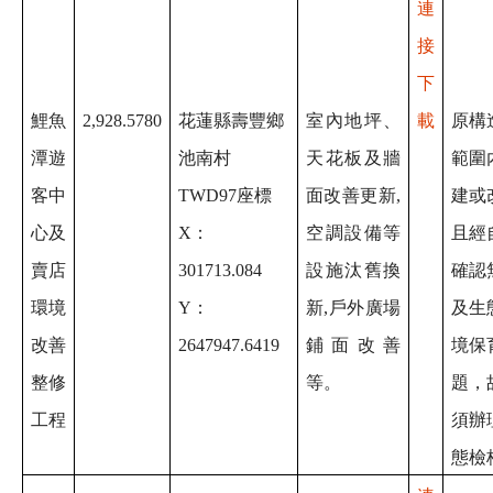
連
接
下
鯉魚
2,928.5780
花蓮縣壽豐鄉
室內地坪、
載
原構
潭遊
池南村
天花板及牆
範圍
客中
TWD97座標
面改善更新,
建或
心及
X：
空調設備等
且經
賣店
301713.084
設施汰舊換
確認
環境
Y：
新,戶外廣場
及生
改善
2647947.6419
鋪面改善
境保
整修
等。
題，
工程
須辦
態檢