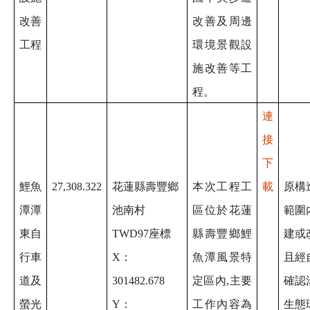
改善
改善及周邊
工程
環境景觀設
施改善等工
程。
連
接
下
鯉魚
27,308.322
花蓮縣壽豐鄉
本次工程工
載
原構
潭潭
池南村
區位於花蓮
範圍
東自
TWD97座標
縣壽豐鄉鯉
建或
行車
X：
魚潭風景特
且經
道及
301482.678
定區內,主要
確認
螢光
Y：
工作內容為
生態