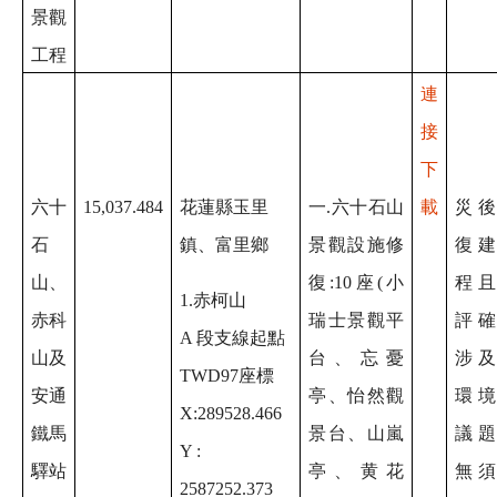
景觀
工程
連
接
下
六十
15,037.484
花蓮縣玉里
一.六十石山
載
災
石
鎮、富里鄉
景觀設施修
復
山、
復:10座(小
程
1.赤柯山
赤科
瑞士景觀平
評
A 段支線起點
山及
台、忘憂
涉
TWD97座標
安通
亭、怡然觀
環
X:289528.466
鐵馬
景台、山嵐
議
Y :
驛站
亭、黄花
無
2587252.373