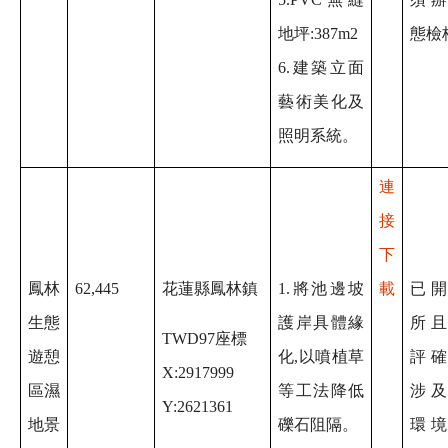
地坪:387m2
態檢
6.建築立面
藝術美化及
照明系統
。
連
接
下
鳳林
62,445
花蓮縣鳳林鎮
1.將池邊坡
載
已
生態
護岸具體緣
所
TWD97座標
遊憩
化,以噴植草
評
X:2917999
區濕
等工法降低
涉
Y:2621361
地景
礫石阻隔。
環