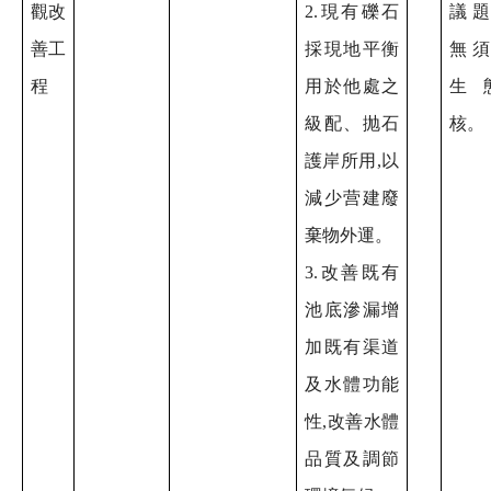
觀改
2.現有礫石
議
善工
採現地平衡
無
程
用於他處之
生
級配、抛石
核。
護岸所用,以
減少营建廢
棄物外運。
3.改善既有
池底滲漏增
加既有渠道
及水體功能
性,改善水體
品質及調節