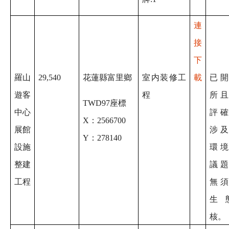
連
接
下
羅山
29,540
花蓮縣富里鄉
室内装修工
載
已
遊客
程
所
TWD97
座標
中心
評
X
：2566700
展館
涉
Y：278140
設施
環
整建
議
工程
無
生
核。