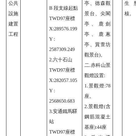
公共
亭、德森觀
生
B 段支線起點
設施
景台、尖閣
核。
TWD97座標
建置
亭、鹿劍
X:289576.199
工程
亭、鹿蔥
Y :
亭、賞萱坊
2587309.249
觀景台)。
2.六十石山
二.赤科山景
TWD97座標
觀燈設置:
X:282057.105
1.景觀燈:78
Y :
座。
2568650.683
2.景觀燈(含
3.安通鐵馬驛
鋼筋混凝土
站
基座):44座
TWD97座標