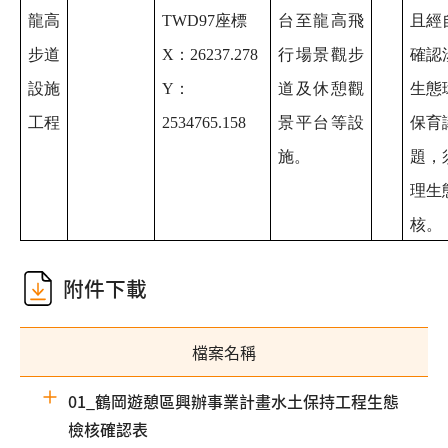
龍高
TWD97座標
台至龍高飛
且經
步道
X：26237.278
行場景觀步
確認
設施
Y：
道及休憩觀
生態
工程
2534765.158
景平台等設
保育
施。
題，
理生
核。
附件下載
檔案名稱
01_鶴岡遊憩區興辦事業計畫水土保持工程生態
檢核確認表