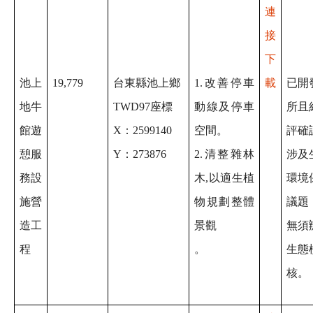
連
接
下
池上
19,779
台東縣池上鄉
1.改善停車
載
已開
地牛
TWD97座標
動線及停車
所且
館遊
X：2599140
空間。
評確
憩服
Y：273876
2.清整雜林
涉及
務設
木,以適生植
環境
施營
物規劃整體
議題
造工
景觀
無須
程
。
生態
核。