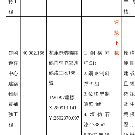
持工
生
程
核。
連
接
下
鶴岡
40,982.166
花蓮縣瑞穗鄉
1.鋼構補
載
原
鶴岡村 I7鄰興
遊客
強:51t
範
鶴路二段168
中心
2.鋼束制斜
建
號
建築
撑:32組
且
物耐
3.位移型制
確
TWD97座標
震補
震壁:4组
及
X:289913.141
強工
4.墙仿石
境
:
Y
2602370.097
程
漆:1338m2
題
5.PVC無縫
須