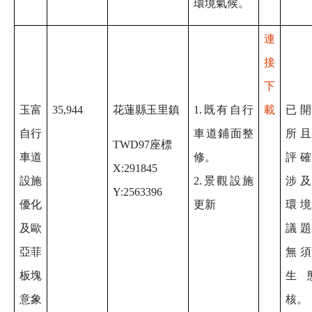
環境氣候。
連
接
下
玉富
35,944
花蓮縣玉里鎮
1.既有自行
載
已
自行
車道鋪面整
所
TWD97座標
車道
修。
評
X:291845
設施
2.景觀設施
涉
Y:2563396
優化
更新
環
及歐
議
亞菲
無
板塊
生
意象
核。