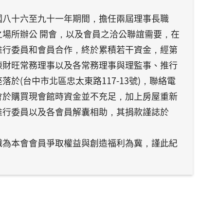
國八十六至九十一年期間，擔任兩屆理事長職
場所辦公 開會，以及會員之洽公聯誼需要，在
推行委員和會員合作，終於累積若干資金，經第
陳財旺常務理事以及各常務理事與理監事、推行
於(台中市北區忠太東路117-13號)，聯絡電
-8692本公會於購買現會館時資金並不充足，加上房屋重新
推行委員以及各會員解囊相助，其捐款謹誌於
織為本會會員爭取權益與創造福利為冀，謹此紀