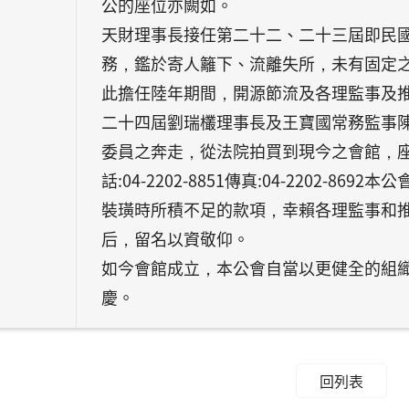
公的座位亦闕如。
天財理事長接任第二十二、二十三屆即民
務，鑑於寄人籬下、流離失所，未有固定之
此擔任陸年期間，開源節流及各理監事及
二十四屆劉瑞欉理事長及王寶國常務監事
委員之奔走，從法院拍買到現今之會館，座落
話:04-2202-8851傳真:04-2202
裝璜時所積不足的款項，幸賴各理監事和
后，留名以資敬仰。
如今會館成立，本公會自當以更健全的組
慶。
回列表