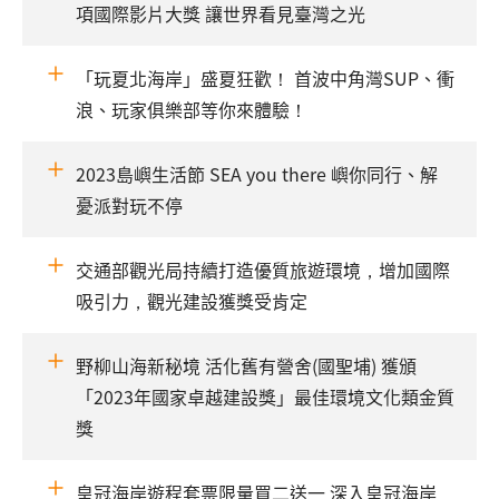
項國際影片大獎 讓世界看見臺灣之光
「玩夏北海岸」盛夏狂歡！ 首波中角灣SUP、衝
浪、玩家俱樂部等你來體驗！
2023島嶼生活節 SEA you there 嶼你同行、解
憂派對玩不停
交通部觀光局持續打造優質旅遊環境，增加國際
吸引力，觀光建設獲獎受肯定
野柳山海新秘境 活化舊有營舍(國聖埔) 獲頒
「2023年國家卓越建設獎」最佳環境文化類金質
獎
皇冠海岸遊程套票限量買二送一 深入皇冠海岸